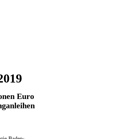
2019
ionen Euro
nganleihen
gie Baden-