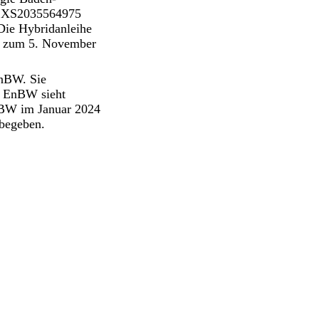
IN XS2035564975
ie Hybridanleihe
n zum 5. November
EnBW. Sie
s. EnBW sieht
 EnBW im Januar 2024
begeben.