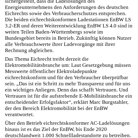
sichergestellt, dass die Ladelösungen des
Energieunternehmens den Anforderungen des deutschen
Eichrechts sowie des Verbraucherschutzes entsprechen.
Die beiden eichrechtskonformen Ladestationen EnBW LS
3.2-ER und deren Weiterentwicklung EnBW LS 4.0 sind in
weiten Teilen Baden-Württembergs sowie im
Bundesgebiet bereits in Betrieb. Zukünftig können Nutzer
alle Verbrauchswerte ihrer Ladevorgänge mit ihrer
Rechnung abgleichen.
Das Thema Eichrecht treibt derzeit die
Elektromobilitätsbranche um: Laut Gesetzgebung müssen
Messwerte öffentlicher Elektroladepunkte
eichrechtskonform und für den Verbraucher überprüfbar
sein. „Das ist ein Schritt zu mehr Transparenz und für uns
ein wichtiges Anliegen. Denn das schafft Vertrauen. Und
Vertrauen ist für die aufstrebende E-Mobilitätsbranche ein
entscheidender Erfolgsfaktor“, erklärt Marc Burgstahler,
der den Bereich Elektromobilität bei der EnBW
verantwortet.
Über den Betrieb eichrechtskonformer AC-Ladelösungen
hinaus ist es das Ziel der EnBW, bis Ende 2020
deutschlandweit 1.000 Schnellladestandorte zu betreiben.