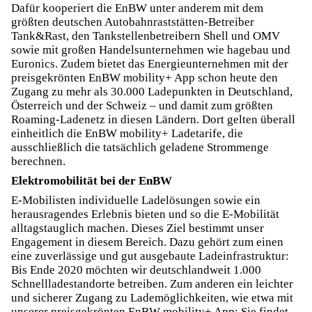
Dafür kooperiert die EnBW unter anderem mit dem
größten deutschen Autobahnraststätten-Betreiber
Tank&Rast, den Tankstellenbetreibern Shell und OMV
sowie mit großen Handelsunternehmen wie hagebau und
Euronics. Zudem bietet das Energieunternehmen mit der
preisgekrönten EnBW mobility+ App schon heute den
Zugang zu mehr als 30.000 Ladepunkten in Deutschland,
Österreich und der Schweiz – und damit zum größten
Roaming-Ladenetz in diesen Ländern. Dort gelten überall
einheitlich die EnBW mobility+ Ladetarife, die
ausschließlich die tatsächlich geladene Strommenge
berechnen.
Elektromobilität bei der EnBW
E-Mobilisten individuelle Ladelösungen sowie ein
herausragendes Erlebnis bieten und so die E-Mobilität
alltagstauglich machen. Dieses Ziel bestimmt unser
Engagement in diesem Bereich. Dazu gehört zum einen
eine zuverlässige und gut ausgebaute Ladeinfrastruktur:
Bis Ende 2020 möchten wir deutschlandweit 1.000
Schnellladestandorte betreiben. Zum anderen ein leichter
und sicherer Zugang zu Lademöglichkeiten, wie etwa mit
unserer preisgekrönten EnBW mobility+ App: Sie findet