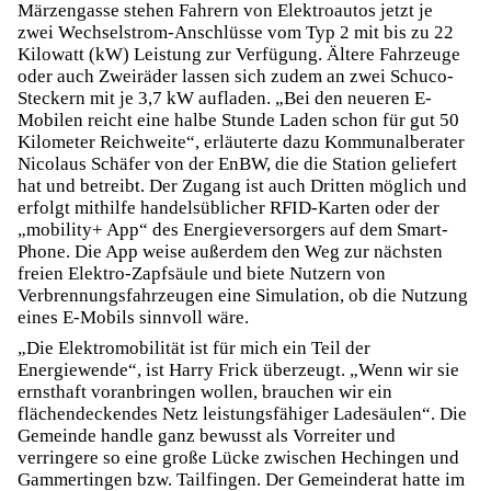
Märzengasse stehen Fahrern von Elektroautos jetzt je
zwei Wechselstrom-Anschlüsse vom Typ 2 mit bis zu 22
Kilowatt (kW) Leistung zur Verfügung. Ältere Fahrzeuge
oder auch Zweiräder lassen sich zudem an zwei Schuco-
Steckern mit je 3,7 kW aufladen. „Bei den neueren E-
Mobilen reicht eine halbe Stunde Laden schon für gut 50
Kilometer Reichweite“, erläuterte dazu Kommunalberater
Nicolaus Schäfer von der EnBW, die die Station geliefert
hat und betreibt. Der Zugang ist auch Dritten möglich und
erfolgt mithilfe handelsüblicher RFID-Karten oder der
„mobility+ App“ des Energieversorgers auf dem Smart-
Phone. Die App weise außerdem den Weg zur nächsten
freien Elektro-Zapfsäule und biete Nutzern von
Verbrennungsfahrzeugen eine Simulation, ob die Nutzung
eines E-Mobils sinnvoll wäre.
„Die Elektromobilität ist für mich ein Teil der
Energiewende“, ist Harry Frick überzeugt. „Wenn wir sie
ernsthaft voranbringen wollen, brauchen wir ein
flächendeckendes Netz leistungsfähiger Ladesäulen“. Die
Gemeinde handle ganz bewusst als Vorreiter und
verringere so eine große Lücke zwischen Hechingen und
Gammertingen bzw. Tailfingen. Der Gemeinderat hatte im