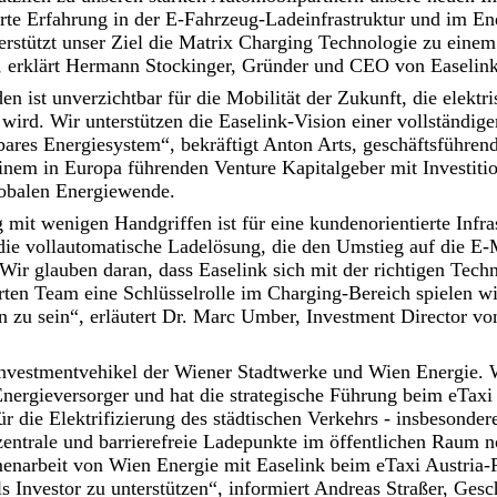
erte Erfahrung in der E-Fahrzeug-Ladeinfrastruktur und im En
erstützt unser Ziel die Matrix Charging Technologie zu einem
, erklärt Hermann Stockinger, Gründer und CEO von Easelink
en ist unverzichtbar für die Mobilität der Zukunft, die elekt
 wird. Wir unterstützen die Easelink-Vision einer vollständige
bares Energiesystem“, bekräftigt Anton Arts, geschäftsführend
nem in Europa führenden Venture Kapitalgeber mit Investitio
lobalen Energiewende.
mit wenigen Handgriffen ist für eine kundenorientierte Infras
die vollautomatische Ladelösung, die den Umstieg auf die E-M
Wir glauben daran, dass Easelink sich mit der richtigen Techn
rten Team eine Schlüsselrolle im Charging-Bereich spielen wi
ion zu sein“, erläutert Dr. Marc Umber, Investment Director
Investmentvehikel der Wiener Stadtwerke und Wien Energie. W
Energieversorger und hat die strategische Führung beim eTaxi 
ür die Elektrifizierung des städtischen Verkehrs - insbesonder
zentrale und barrierefreie Ladepunkte im öffentlichen Raum 
enarbeit von Wien Energie mit Easelink beim eTaxi Austria-P
ls Investor zu unterstützen“, informiert Andreas Straßer, Gesc