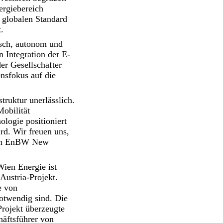
ergiebereich
 globalen Standard
.
risch, autonom und
n Integration der E-
er Gesellschafter
nsfokus auf die
truktur unerlässlich.
obilität
ologie positioniert
rd. Wir freuen uns,
 von EnBW New
ien Energie ist
Austria-Projekt.
e von
notwendig sind. Die
rojekt überzeugte
häftsführer von