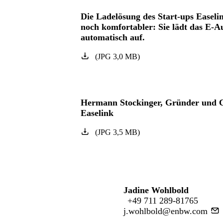
Die Ladelösung des Start-ups Easel
noch komfortabler: Sie lädt das E-
automatisch auf.
(
JPG
3,0
MB
)
Hermann Stockinger, Gründer und
Easelink
(
JPG
3,5
MB
)
Jadine Wohlbold
+49 711 289-81765
j.wohlbold@enbw.com