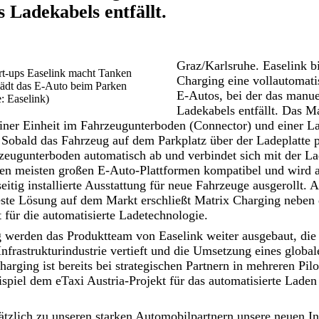
 Ladekabels entfällt.
Graz/Karlsruhe. Easelink bi
rt-ups Easelink macht Tanken
Charging eine vollautomati
lädt das E-Auto beim Parken
E-Autos, bei der das manue
: Easelink)
Ladekabels entfällt. Das M
iner Einheit im Fahrzeugunterboden (Connector) und einer Lad
 Sobald das Fahrzeug auf dem Parkplatz über der Ladeplatte pa
eugunterboden automatisch ab und verbindet sich mit der La
den meisten großen E-Auto-Plattformen kompatibel und wird a
itig installierte Ausstattung für neue Fahrzeuge ausgerollt. A
teste Lösung auf dem Markt erschließt Matrix Charging nebe
für die automatisierte Ladetechnologie.
g werden das Produktteam von Easelink weiter ausgebaut, die
nfrastrukturindustrie vertieft und die Umsetzung eines globa
harging ist bereits bei strategischen Partnern in mehreren Pil
spiel dem eTaxi Austria-Projekt für das automatisierte Laden 
ätzlich zu unseren starken Automobilpartnern unsere neuen I