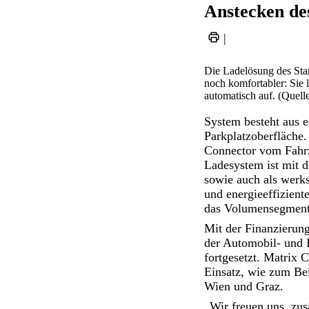
Anstecken des
|
Die Ladelösung des Sta
noch komfortabler: Sie 
automatisch auf. (Quelle
System besteht aus e
Parkplatzoberfläche.
Connector vom Fahrz
Ladesystem ist mit 
sowie auch als werkse
und energieeffizien
das Volumensegment 
Mit der Finanzierun
der Automobil- und I
fortgesetzt. Matrix C
Einsatz, wie zum Bei
Wien und Graz.
„Wir freuen uns, zus