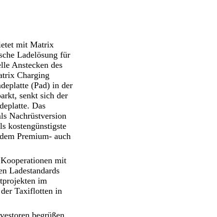
etet mit Matrix
sche Ladelösung für
lle Anstecken des
atrix Charging
eplatte (Pad) in der
rkt, senkt sich der
deplatte. Das
ls Nachrüstversion
ls kostengünstigste
n dem Premium- auch
 Kooperationen mit
len Ladestandards
otprojekten im
der Taxiflotten in
nvestoren begrüßen