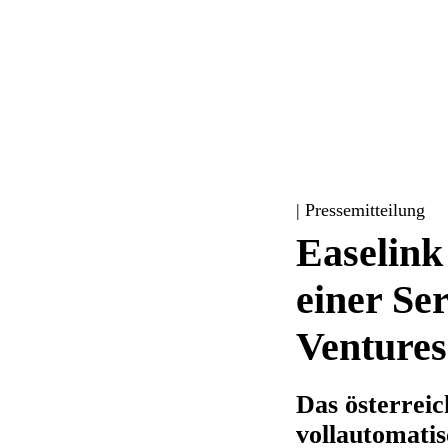
| Pressemitteilung
Easelink 
einer Se
Venture
Das österrei
vollautomatis