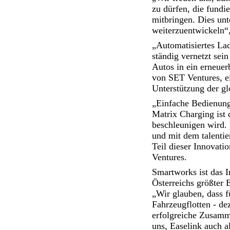
zu dürfen, die fundi
mitbringen. Dies unt
weiterzuentwickeln“
„Automatisiertes Lad
ständig vernetzt sein
Autos in ein erneuer
von SET Ventures, ei
Unterstützung der g
„Einfache Bedienung 
Matrix Charging ist 
beschleunigen wird. 
und mit dem talentie
Teil dieser Innovat
Ventures.
Smartworks ist das 
Österreichs größter 
„Wir glauben, dass f
Fahrzeugflotten - de
erfolgreiche Zusamm
uns, Easelink auch a