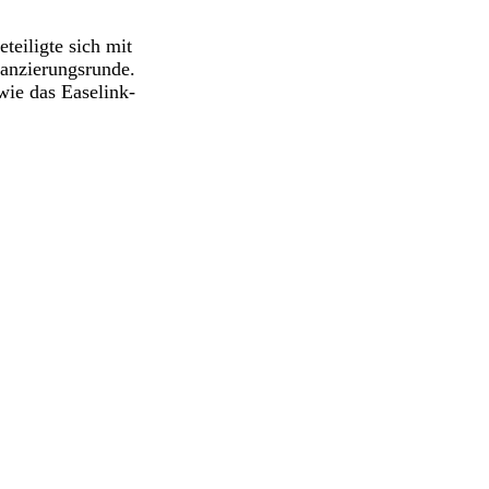
eiligte sich mit
nanzierungsrunde.
wie das Easelink-