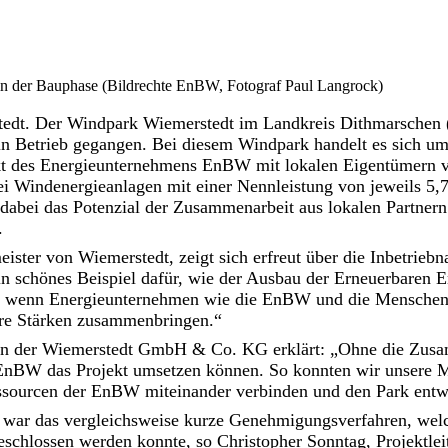
n der Bauphase (Bildrechte EnBW, Fotograf Paul Langrock)
tedt. Der Windpark Wiemerstedt im Landkreis Dithmarschen 
in Betrieb gegangen. Bei diesem Windpark handelt es sich um
t des Energieunternehmens EnBW mit lokalen Eigentümern v
rei Windenergieanlagen mit einer Nennleistung von jeweils 5
t dabei das Potenzial der Zusammenarbeit aus lokalen Partner
.
eister von Wiemerstedt, zeigt sich erfreut über die Inbetrie
ein schönes Beispiel dafür, wie der Ausbau der Erneuerbaren 
, wenn Energieunternehmen wie die EnBW und die Menschen
hre Stärken zusammenbringen.“
on der Wiemerstedt GmbH & Co. KG erklärt: „Ohne die Zusa
EnBW das Projekt umsetzen können. So konnten wir unsere Mi
sourcen der EnBW miteinander verbinden und den Park entw
h war das vergleichsweise kurze Genehmigungsverfahren, welc
schlossen werden konnte, so Christopher Sonntag, Projektlei