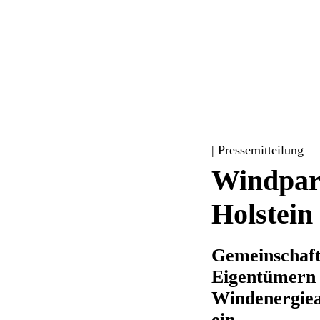
| Pressemitteilung
Windpark
Holstein 
Gemeinschaft
Eigentümern a
Windenergiea
ein