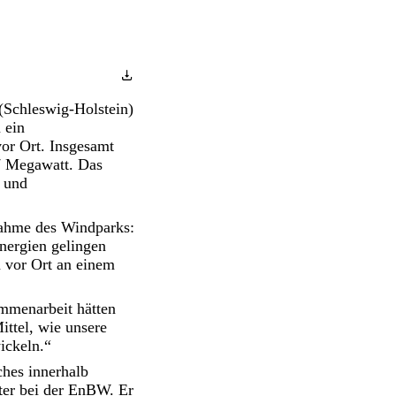
(Schleswig-Holstein)
 ein
or Ort. Insgesamt
,7 Megawatt. Das
n und
bnahme des Windparks:
Energien gelingen
 vor Ort an einem
mmenarbeit hätten
ttel, wie unsere
ickeln.“
hes innerhalb
ter bei der EnBW. Er