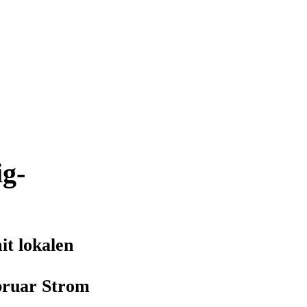
g-
t lokalen
bruar Strom