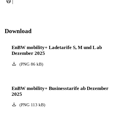
|
Download
EnBW mobility+ Ladetarife S, M und L ab
Dezember 2025
(
PNG
86
kB
)
EnBW mobility+ Businesstarife ab Dezember
2025
(
PNG
113
kB
)