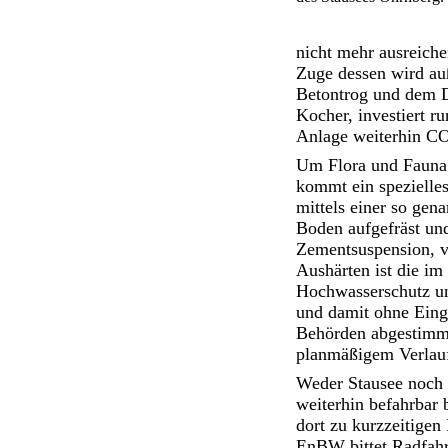
nicht mehr ausreich
Zuge dessen wird au
Betontrog und dem D
Kocher, investiert r
Anlage weiterhin CO
Um Flora und Fauna 
kommt ein spezielle
mittels einer so gen
Boden aufgefräst un
Zementsuspension, 
Aushärten ist die i
Hochwasserschutz un
und damit ohne Eingr
Behörden abgestimmt
planmäßigem Verlauf
Weder Stausee noch 
weiterhin befahrbar 
dort zu kurzzeitige
EnBW bittet Radfahr