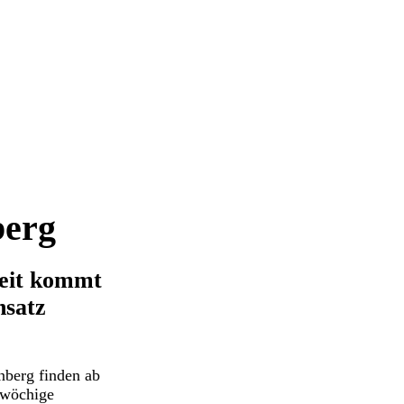
berg
heit kommt
nsatz
berg finden ab
rwöchige