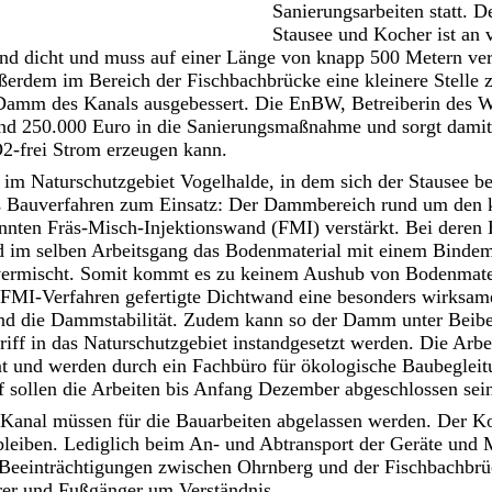
Sanierungsarbeiten statt.
Stausee und Kocher ist an 
end dicht und muss auf einer Länge von knapp 500 Metern ver
ßerdem im Bereich der Fischbachbrücke eine kleinere Stelle
amm des Kanals ausgebessert. Die EnBW, Betreiberin des W
und 250.000 Euro in die Sanierungsmaßnahme und sorgt damit 
2-frei Strom erzeugen kann.
im Naturschutzgebiet Vogelhalde, in dem sich der Stausee be
s Bauverfahren zum Einsatz: Der Dammbereich rund um den k
annten Fräs-Misch-Injektionswand (FMI) verstärkt. Bei deren 
d im selben Arbeitsgang das Bodenmaterial mit einem Bindemi
vermischt. Somit kommt es zu keinem Aushub von Bodenmate
m FMI-Verfahren gefertigte Dichtwand eine besonders wirksam
d die Dammstabilität. Zudem kann so der Damm unter Beibe
iff in das Naturschutzgebiet instandgesetzt werden. Die Arbe
 und werden durch ein Fachbüro für ökologische Baubegleit
 sollen die Arbeiten bis Anfang Dezember abgeschlossen sei
Kanal müssen für die Bauarbeiten abgelassen werden. Der K
bleiben. Lediglich beim An- und Abtransport der Geräte und M
n Beeinträchtigungen zwischen Ohrnberg und der Fischbachb
er und Fußgänger um Verständnis.