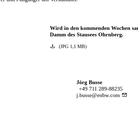
Wird in den kommenden Wochen san
Damm des Stausees Ohrnberg.
(
JPG
1,1
MB
)
Jörg Busse
+49 711 289-88235
j.busse@enbw.com