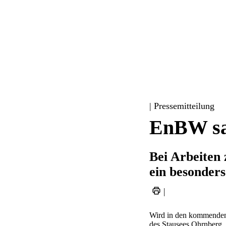
| Pressemitteilung
EnBW sa
Bei Arbeiten
ein besonder
|
Wird in den kommende
des Stausees Ohrnberg.