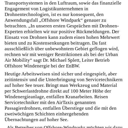
Transportsystemen in den Luftraum, sowie das finanzielle
Engagement von Logistikunternehmen in
Drohnentechnologien, ist es nur konsequent, den
Anwendungsfall „Offshore Windpark“ genauer zu
betrachten. „In unseren ersten Gesprächen mit Drohnen-
Experten erhielten wir nur positive Rückmeldungen. Der
Einsatz von Drohnen kann zudem einen hohen Mehrwert
bieten und zu Kostensenkungen beitragen. Da fast
ausschließlich über unbewohntem Gebiet geflogen wird,
rechnen wir mit weniger Restriktionen als bei der Urban
Air Mobility“ sagt Dr. Michael Splett, Leiter Betrieb
Offshore Windenergie bei der EnBW.
Heutige Arbeitsweisen sind sicher und eingespielt, aber
zeitintensiv und die Unterbringung von Servicetechnikern
auf hoher See teuer. Bringt man Werkzeug und Material
per Schwerlastdrohne direkt auf 100 Meter Höhe der
Windenergieanlage, entfallen Kranarbeiten. Reisen
Servicetechniker mit den AirTaxis genannten
Passagierdrohnen, entfallen Überstiege und die mit den
zweiwöchigen Schichten einhergehenden
Übernachtungen auf hoher See.
„Als Betreiber von Offshore-Windparks möchten wir dazu