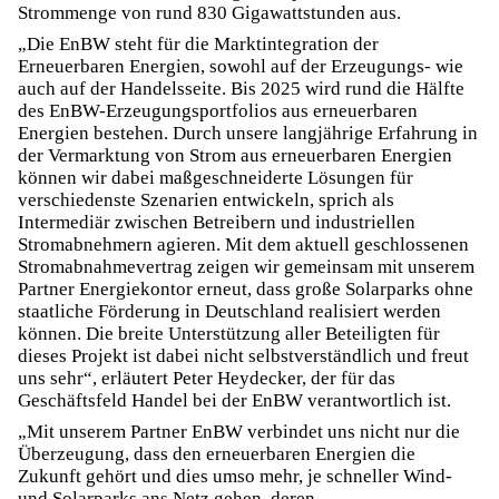
Strommenge von rund 830 Gigawattstunden aus.
„Die EnBW steht für die Marktintegration der
Erneuerbaren Energien, sowohl auf der Erzeugungs- wie
auch auf der Handelsseite. Bis 2025 wird rund die Hälfte
des EnBW-Erzeugungsportfolios aus erneuerbaren
Energien bestehen. Durch unsere langjährige Erfahrung in
der Vermarktung von Strom aus erneuerbaren Energien
können wir dabei maßgeschneiderte Lösungen für
verschiedenste Szenarien entwickeln, sprich als
Intermediär zwischen Betreibern und industriellen
Stromabnehmern agieren. Mit dem aktuell geschlossenen
Stromabnahmevertrag zeigen wir gemeinsam mit unserem
Partner Energiekontor erneut, dass große Solarparks ohne
staatliche Förderung in Deutschland realisiert werden
können. Die breite Unterstützung aller Beteiligten für
dieses Projekt ist dabei nicht selbstverständlich und freut
uns sehr“, erläutert Peter Heydecker, der für das
Geschäftsfeld Handel bei der EnBW verantwortlich ist.
„Mit unserem Partner EnBW verbindet uns nicht nur die
Überzeugung, dass den erneuerbaren Energien die
Zukunft gehört und dies umso mehr, je schneller Wind-
und Solarparks ans Netz gehen, deren