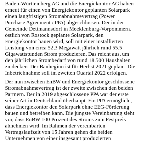
Baden-Württemberg AG und die Energiekontor AG haben
erneut für einen von Energiekontor geplanten Solarpark
einen langfristigen Stromabnahmevertrag (Power
Purchase Agreement / PPA) abgeschlossen. Der in der
Gemeinde Dettmannsdorf in Mecklenburg-Vorpommern,
östlich von Rostock geplante Solarpark, den
Energiekontor bauen wird, soll mit einer installierten
Leistung von circa 52,3 Megawatt jährlich rund 55,5
Gigawattstunden Strom produzieren. Das reicht aus, um
den jährlichen Strombedarf von rund 18.500 Haushalten
zu decken. Der Baubeginn ist für Herbst 2021 geplant. Die
Inbetriebnahme soll im zweiten Quartal 2022 erfolgen.
Der nun zwischen EnBW und Energiekontor geschlossene
Stromabnahmevertrag ist der zweite zwischen den beiden
Partnern. Der in 2019 abgeschlossene PPA war der erste
seiner Art in Deutschland überhaupt. Ein PPA ermöglicht,
dass Energiekontor den Solarpark ohne EEG-Förderung
bauen und betreiben kann. Die jüngste Vereinbarung sieht
vor, dass EnBW 100 Prozent des Stroms zum Festpreis
abnehmen wird. Im Rahmen der vereinbarten
Vertragslaufzeit von 15 Jahren gehen die beiden
Unternehmen von einer insgesamt produzierten