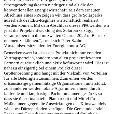
Stromgestehungskosten niedriger sind als die der
konventionellen Energiewirtschaft. Mit dem erneuten
Abschluss eines PPA zeigen wir, dass große Solarparks
außerhalb des EEG-Regimes wirtschaftlich realisiert
werden können. Mit dem Abschluss dieses PPA werden wir
jetzt die Projektentwicklung des Solarparks zügig
vorantreiben um ihn im zweiten Quartal 2022 in Betrieb
nehmen zu können.“, freut sich Peter Szabo,
Vorstandsvorsitzender der Energiekontor AG.
Bemerkenswert ist, dass das Projekt nicht nur von den
Vertragsparteien, sondern von allen projektrelevanten
Partnern ausdrücklich und aktiv befürwortet wird. Dies ist
nahezu einzigartig bei einem Projekt dieser
Größenordnung und hängt mit der Vielzahl von Vorteilen
für alle Beteiligten zusammen. Zum einen werden
ortsansässige gemeinnützige Organisationen unterstützt,
zum anderen werden lokale Agrarunternehmen durch
laufende und langfristige Pachteinnahmen gestärkt, so
dass sie über finanzielle Planbarkeit und Mittel für
Maßnahmen gegen die Auswirkungen des Klimawandels
wie etwa Dürreperioden verfügen. Die Gemeinde erzielt
Pacht- und Gewerbesteuereinnahmen und für lokale