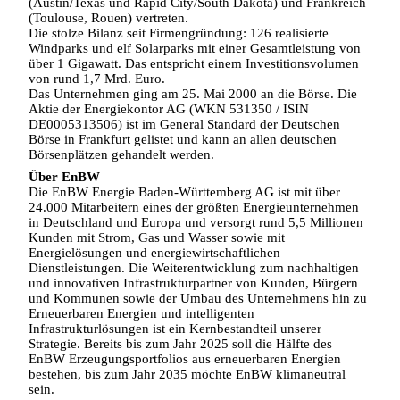
(Austin/Texas und Rapid City/South Dakota) und Frankreich
(Toulouse, Rouen) vertreten.
Die stolze Bilanz seit Firmengründung: 126 realisierte
Windparks und elf Solarparks mit einer Gesamtleistung von
über 1 Gigawatt. Das entspricht einem Investitionsvolumen
von rund 1,7 Mrd. Euro.
Das Unternehmen ging am 25. Mai 2000 an die Börse. Die
Aktie der Energiekontor AG (WKN 531350 / ISIN
DE0005313506) ist im General Standard der Deutschen
Börse in Frankfurt gelistet und kann an allen deutschen
Börsenplätzen gehandelt werden.
Über EnBW
Die EnBW Energie Baden-Württemberg AG ist mit über
24.000 Mitarbeitern eines der größten Energieunternehmen
in Deutschland und Europa und versorgt rund 5,5 Millionen
Kunden mit Strom, Gas und Wasser sowie mit
Energielösungen und energiewirtschaftlichen
Dienstleistungen. Die Weiterentwicklung zum nachhaltigen
und innovativen Infrastrukturpartner von Kunden, Bürgern
und Kommunen sowie der Umbau des Unternehmens hin zu
Erneuerbaren Energien und intelligenten
Infrastrukturlösungen ist ein Kernbestandteil unserer
Strategie. Bereits bis zum Jahr 2025 soll die Hälfte des
EnBW Erzeugungsportfolios aus erneuerbaren Energien
bestehen, bis zum Jahr 2035 möchte EnBW klimaneutral
sein.