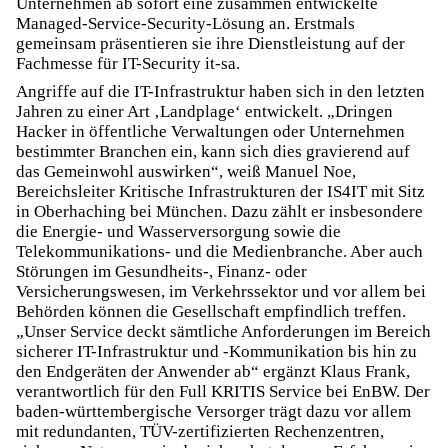
Unternehmen ab sofort eine zusammen entwickelte
Managed-Service-Security-Lösung an. Erstmals
gemeinsam präsentieren sie ihre Dienstleistung auf der
Fachmesse für IT-Security it-sa.
Angriffe auf die IT-Infrastruktur haben sich in den letzten
Jahren zu einer Art ‚Landplage‘ entwickelt. „Dringen
Hacker in öffentliche Verwaltungen oder Unternehmen
bestimmter Branchen ein, kann sich dies gravierend auf
das Gemeinwohl auswirken“, weiß Manuel Noe,
Bereichsleiter Kritische Infrastrukturen der IS4IT mit Sitz
in Oberhaching bei München. Dazu zählt er insbesondere
die Energie- und Wasserversorgung sowie die
Telekommunikations- und die Medienbranche. Aber auch
Störungen im Gesundheits-, Finanz- oder
Versicherungswesen, im Verkehrssektor und vor allem bei
Behörden können die Gesellschaft empfindlich treffen.
„Unser Service deckt sämtliche Anforderungen im Bereich
sicherer IT-Infrastruktur und -Kommunikation bis hin zu
den Endgeräten der Anwender ab“ ergänzt Klaus Frank,
verantwortlich für den Full KRITIS Service bei EnBW. Der
baden-württembergische Versorger trägt dazu vor allem
mit redundanten, TÜV-zertifizierten Rechenzentren,