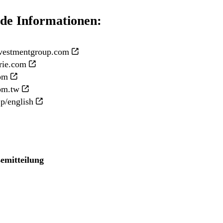
de Informationen:
vestmentgroup.com
ie.com
om
om.tw
p/english
emitteilung