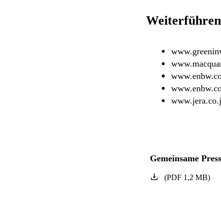
Weiterführen
www.greenin
www.macquar
www.enbw.c
www.enbw.c
www.jera.co.j
Gemeinsame Press
(
PDF
1,2
MB
)