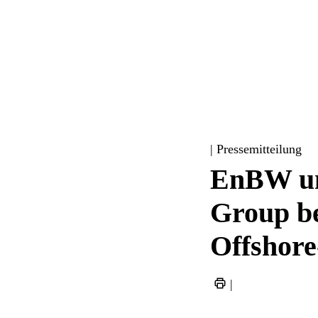
| Pressemitteilung
EnBW un
Group be
Offshore
|