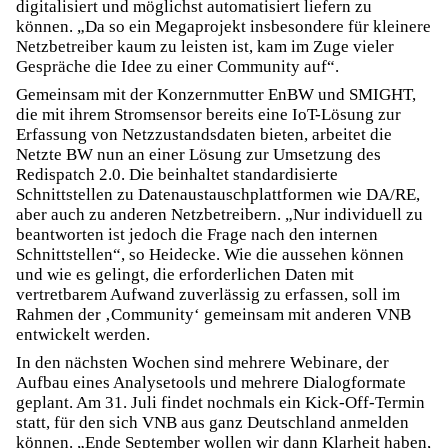
digitalisiert und möglichst automatisiert liefern zu
können. „Da so ein Megaprojekt insbesondere für kleinere
Netzbetreiber kaum zu leisten ist, kam im Zuge vieler
Gespräche die Idee zu einer Community auf“.
Gemeinsam mit der Konzernmutter EnBW und SMIGHT,
die mit ihrem Stromsensor bereits eine IoT-Lösung zur
Erfassung von Netzzustandsdaten bieten, arbeitet die
Netzte BW nun an einer Lösung zur Umsetzung des
Redispatch 2.0. Die beinhaltet standardisierte
Schnittstellen zu Datenaustauschplattformen wie DA/RE,
aber auch zu anderen Netzbetreibern. „Nur individuell zu
beantworten ist jedoch die Frage nach den internen
Schnittstellen“, so Heidecke. Wie die aussehen können
und wie es gelingt, die erforderlichen Daten mit
vertretbarem Aufwand zuverlässig zu erfassen, soll im
Rahmen der ‚Community‘ gemeinsam mit anderen VNB
entwickelt werden.
In den nächsten Wochen sind mehrere Webinare, der
Aufbau eines Analysetools und mehrere Dialogformate
geplant. Am 31. Juli findet nochmals ein Kick-Off-Termin
statt, für den sich VNB aus ganz Deutschland anmelden
können. „Ende September wollen wir dann Klarheit haben,