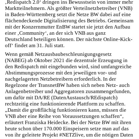
‚Redispatch 2.0‘ dringen ins Bewusstsein von immer mehr
Marktteilnehmern. Als größter Verteilnetzbetreiber (VNB)
in Baden-Württemberg setzt die Netze BW dabei auf eine
flächendeckende Digitalisierung des Betriebs. Gemeinsam
mit der Konzernmutter EnBW startet sie jetzt den Aufbau
einer ‚Community‘, an der sich VNB aus ganz
Deutschland beteiligen können. Der nächste Online-Kick-
off‘ findet am 31. Juli statt.
Wenn gemäß Netzausbaubeschleunigungsgesetz
(NABEG) ab Oktober 2021 die dezentrale Erzeugung in
den Redispatch mit eingebunden wird, sind umfangreiche
Abstimmungsprozesse mit den jeweiligen vor- und
nachgelagerten Netzbetreibern erforderlich. In der
Regelzone der TransnetBW haben sich neben Netz- auch
Anlagenbetreiber und Aggregatoren zusammengefunden,
um dafür mit DA/RE (DatenAustausch/REdispatch)
rechtzeitig eine funktionierende Plattform zu schaffen.
„Damit die großflächig funktionieren kann, müssen die
VNB aber eine Reihe von Voraussetzungen schaffen“,
erläutert Franziska Heidecke. Bei der Netze BW mit ihren
heute schon über 170.000 Einspeisern setze man auf das
von ihr geleitete Projekt #NETZlive, um die nötigen Daten