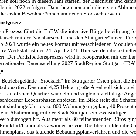
en soll noch in diesem Jahr starten, der Beschluss und damit
en in 2022 erfolgen. Dann beginnen auch die ersten Abbruch
die ersten Bewohner*innen am neuen Stöckach erwartet.
ortgesetzt
n Prozess führt die EnBW die intensive Bürgerbeteiligung for
tausch mit der Nachbarschaft und den Stuttgarter*innen. Für 
 ab 2021 wurde ein neues Format mit verschiedenen Modulen e
tiv-Werkstatt ist der 24. April 2021. Hier werden die aktuell
ert. Der Partizipationsprozess wird in Kooperation mit der La
ternationalen Bauausstellung 2027 StadtRegion Stuttgart (IBA’
h“
Betriebsgelände „Stöckach“ im Stuttgarter Osten plant die 
adtquartier. Das rund 4,25 Hektar große Areal soll sich zu e
 – autofreien Quartier wandeln und zugleich vielfältige Ange
chiedener Lebensphasen anbieten. Im Blick steht die Schaff
t sind ungefähr bis zu 800 Wohnungen geplant, 40 Prozent 
e in Abstimmung mit der Stadt Stuttgart ein zweistufiger
werb durchgeführt. Aus mehr als 80 teilnehmenden Büros ging
rankfurt/Hanoi als Gewinner hervor. Die Ideen bilden die Gr
ahmenplans, das laufende Bebauungsplanverfahren und die we