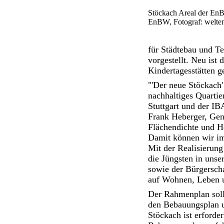
Stöckach Areal der EnBW
EnBW, Fotograf: welten
für Städtebau und T
vorgestellt. Neu ist
Kindertagesstätten g
"'Der neue Stöckach'
nachhaltiges Quartie
Stuttgart und der I
Frank Heberger, Gene
Flächendichte und H
Damit können wir im
Mit der Realisierun
die Jüngsten in unse
sowie der Bürgersch
auf Wohnen, Leben u
Der Rahmenplan soll 
den Bebauungsplan u
Stöckach ist erforde