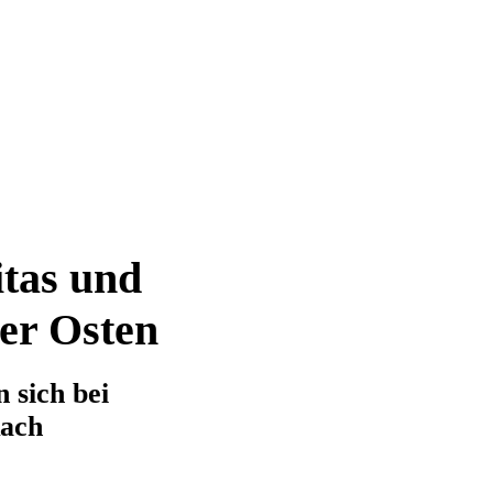
tas und
ter Osten
 sich bei
kach