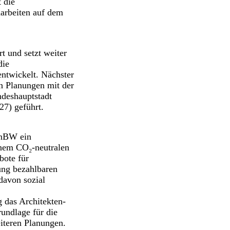
 die
arbeiten auf dem
t und setzt weiter
die
ntwickelt. Nächster
en Planungen mit der
ndeshauptstadt
27) geführt.
EnBW ein
inem CO₂-neutralen
bote für
ung bezahlbaren
davon sozial
 das Architekten-
undlage für die
iteren Planungen.