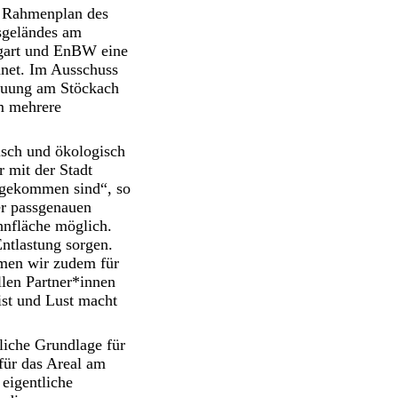
en Rahmenplan des
sgeländes am
tgart und EnBW eine
hnet. Im Ausschuss
bauung am Stöckach
em mehrere
misch und ökologisch
r mit der Stadt
ergekommen sind“, so
er passgenauen
nfläche möglich.
ntlastung sorgen.
hmen wir zudem für
llen Partner*innen
ist und Lust macht
liche Grundlage für
für das Areal am
 eigentliche