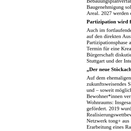
Bebauungsplanverfahr
Baugenehmigung soll
Areal. 2027 werden 
Partizipation wird f
Auch im fortlaufende
auf den direkten Aus
Partizipationsphase
Termin für eine Krea
Bürgerschaft diskuti
Stuttgart und der In
„Der neue Stöckac
Auf dem ehemaligen 
zukunftsweisendes St
und – soweit möglich
Bewohner*innen vers
Wohnraums: Insgesam
gefördert. 2019 wurd
Realisierungswettbe
Netzwerk tong+ aus F
Erarbeitung eines R