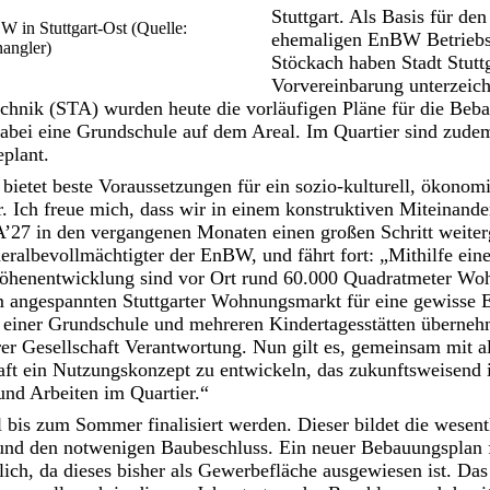
Stuttgart. Als Basis für d
 in Stuttgart-Ost (Quelle:
ehemaligen EnBW Betrieb
angler)
Stöckach haben Stadt Stut
Vorvereinbarung unterzeic
echnik (STA) wurden heute die vorläufigen Pläne für die Be
 dabei eine Grundschule auf dem Areal. Im Quartier sind zud
eplant.
 bietet beste Voraussetzungen für ein sozio-kulturell, ökono
r. Ich freue mich, dass wir in einem konstruktiven Miteinande
BA’27 in den vergangenen Monaten einen großen Schritt weit
ralbevollmächtigter der EnBW, und fährt fort: „Mithilfe ein
öhenentwicklung sind vor Ort rund 60.000 Quadratmeter Woh
 angespannten Stuttgarter Wohnungsmarkt für eine gewisse E
g einer Grundschule und mehreren Kindertagesstätten überne
rer Gesellschaft Verantwortung. Nun gilt es, gemeinsam mit a
aft ein Nutzungskonzept zu entwickeln, das zukunftsweisend 
nd Arbeiten im Quartier.“
bis zum Sommer finalisiert werden. Dieser bildet die wesent
nd den notwenigen Baubeschluss. Ein neuer Bebauungsplan 
rlich, da dieses bisher als Gewerbefläche ausgewiesen ist. Das