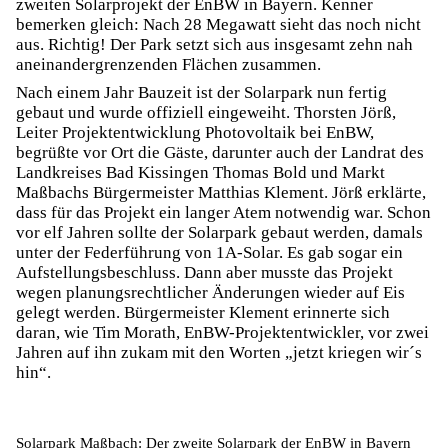
zweiten Solarprojekt der EnBW in Bayern. Kenner
bemerken gleich: Nach 28 Megawatt sieht das noch nicht
aus. Richtig! Der Park setzt sich aus insgesamt zehn nah
aneinandergrenzenden Flächen zusammen.
Nach einem Jahr Bauzeit ist der Solarpark nun fertig
gebaut und wurde offiziell eingeweiht. Thorsten Jörß,
Leiter Projektentwicklung Photovoltaik bei EnBW,
begrüßte vor Ort die Gäste, darunter auch der Landrat des
Landkreises Bad Kissingen Thomas Bold und Markt
Maßbachs Bürgermeister Matthias Klement. Jörß erklärte,
dass für das Projekt ein langer Atem notwendig war. Schon
vor elf Jahren sollte der Solarpark gebaut werden, damals
unter der Federführung von 1A-Solar. Es gab sogar ein
Aufstellungsbeschluss. Dann aber musste das Projekt
wegen planungsrechtlicher Änderungen wieder auf Eis
gelegt werden. Bürgermeister Klement erinnerte sich
daran, wie Tim Morath, EnBW-Projektentwickler, vor zwei
Jahren auf ihn zukam mit den Worten „jetzt kriegen wir´s
hin“.
Solarpark Maßbach: Der zweite Solarpark der EnBW in Bayern