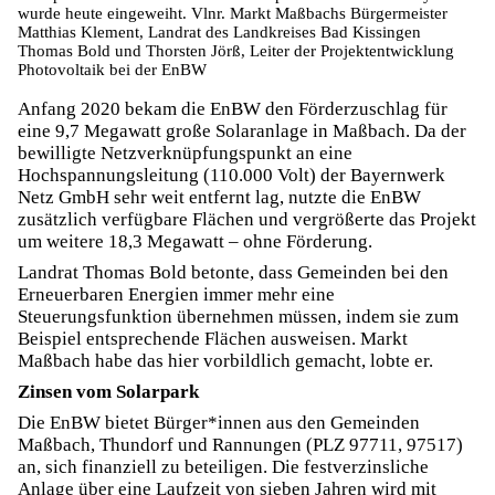
wurde heute eingeweiht. Vlnr. Markt Maßbachs Bürgermeister
Matthias Klement, Landrat des Landkreises Bad Kissingen
Thomas Bold und Thorsten Jörß, Leiter der Projektentwicklung
Photovoltaik bei der EnBW
Anfang 2020 bekam die EnBW den Förderzuschlag für
eine 9,7 Megawatt große Solaranlage in Maßbach. Da der
bewilligte Netzverknüpfungspunkt an eine
Hochspannungsleitung (110.000 Volt) der Bayernwerk
Netz GmbH sehr weit entfernt lag, nutzte die EnBW
zusätzlich verfügbare Flächen und vergrößerte das Projekt
um weitere 18,3 Megawatt – ohne Förderung.
Landrat Thomas Bold betonte, dass Gemeinden bei den
Erneuerbaren Energien immer mehr eine
Steuerungsfunktion übernehmen müssen, indem sie zum
Beispiel entsprechende Flächen ausweisen. Markt
Maßbach habe das hier vorbildlich gemacht, lobte er.
Zinsen vom Solarpark
Die EnBW bietet Bürger*innen aus den Gemeinden
Maßbach, Thundorf und Rannungen (PLZ 97711, 97517)
an, sich finanziell zu beteiligen. Die festverzinsliche
Anlage über eine Laufzeit von sieben Jahren wird mit