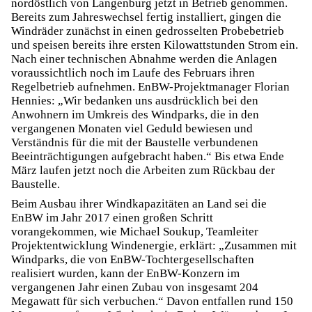
nordöstlich von Langenburg jetzt in Betrieb genommen.
Bereits zum Jahreswechsel fertig installiert, gingen die
Windräder zunächst in einen gedrosselten Probebetrieb
und speisen bereits ihre ersten Kilowattstunden Strom ein.
Nach einer technischen Abnahme werden die Anlagen
voraussichtlich noch im Laufe des Februars ihren
Regelbetrieb aufnehmen. EnBW-Projektmanager Florian
Hennies: „Wir bedanken uns ausdrücklich bei den
Anwohnern im Umkreis des Windparks, die in den
vergangenen Monaten viel Geduld bewiesen und
Verständnis für die mit der Baustelle verbundenen
Beeinträchtigungen aufgebracht haben.“ Bis etwa Ende
März laufen jetzt noch die Arbeiten zum Rückbau der
Baustelle.
Beim Ausbau ihrer Windkapazitäten an Land sei die
EnBW im Jahr 2017 einen großen Schritt
vorangekommen, wie Michael Soukup, Teamleiter
Projektentwicklung Windenergie, erklärt: „Zusammen mit
Windparks, die von EnBW-Tochtergesellschaften
realisiert wurden, kann der EnBW-Konzern im
vergangenen Jahr einen Zubau von insgesamt 204
Megawatt für sich verbuchen.“ Davon entfallen rund 150