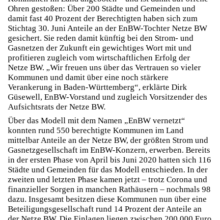
Ohren gestoßen: Über 200 Städte und Gemeinden und
damit fast 40 Prozent der Berechtigten haben sich zum
Stichtag 30. Juni Anteile an der EnBW-Tochter Netze BW
gesichert. Sie reden damit künftig bei den Strom- und
Gasnetzen der Zukunft ein gewichtiges Wort mit und
profitieren zugleich vom wirtschaftlichen Erfolg der
Netze BW. „Wir freuen uns über das Vertrauen so vieler
Kommunen und damit über eine noch stärkere
Verankerung in Baden-Württemberg“, erklärte Dirk
Güsewell, EnBW-Vorstand und zugleich Vorsitzender des
Aufsichtsrats der Netze BW.
Über das Modell mit dem Namen „EnBW vernetzt“
konnten rund 550 berechtigte Kommunen im Land
mittelbar Anteile an der Netze BW, der größten Strom und
Gasnetzgesellschaft im EnBW-Konzern, erwerben. Bereits
in der ersten Phase von April bis Juni 2020 hatten sich 116
Städte und Gemeinden für das Modell entschieden. In der
zweiten und letzten Phase kamen jetzt – trotz Corona und
finanzieller Sorgen in manchen Rathäusern – nochmals 98
dazu. Insgesamt besitzen diese Kommunen nun über eine
Beteiligungsgesellschaft rund 14 Prozent der Anteile an
der Netze BW. Die Einlagen liegen zwischen 200.000 Euro