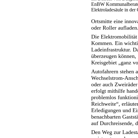
EnBW Kommunalberater 
Elektroladesäule in der
Ortsmitte eine innov
oder Roller aufladen
Die Elektromobilität
Kommen. Ein wichtig
Ladeinfrastruktur. D
überzeugen können, „
Kreisgebiet „ganz vo
Autofahrern stehen 
Wechselstrom-Anschl
oder auch Zweiräder
erfolgt mithilfe han
problemlos funktion
Reichweite“, erläute
Erledigungen und Ein
benachbarten Gaststä
auf Durchreisende, 
Den Weg zur Ladesta