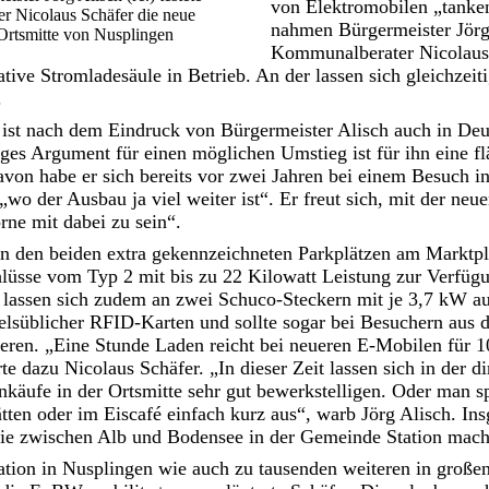
von Elektromobilen „tanke
Nicolaus Schäfer die neue
nahmen Bürgermeister Jör
 Ortsmitte von Nusplingen
Kommunalberater Nicolaus 
ative Stromladesäule in Betrieb. An der lassen sich gleichzeit
.
 ist nach dem Eindruck von Bürgermeister Alisch auch in Deu
es Argument für einen möglichen Umstieg ist für ihn eine f
avon habe er sich bereits vor zwei Jahren bei einem Besuch 
wo der Ausbau ja viel weiter ist“. Er freut sich, mit der neu
rne mit dabei zu sein“.
an den beiden extra gekennzeichneten Parkplätzen am Marktpl
üsse vom Typ 2 mit bis zu 22 Kilowatt Leistung zur Verfügu
 lassen sich zudem an zwei Schuco-Steckern mit je 3,7 kW a
delsüblicher RFID-Karten und sollte sogar bei Besuchern aus
ieren. „Eine Stunde Laden reicht bei neueren E-Mobilen für 
rte dazu Nicolaus Schäfer. „In dieser Zeit lassen sich in der
käufe in der Ortsmitte sehr gut bewerkstelligen. Oder man s
tten oder im Eiscafé einfach kurz aus“, warb Jörg Alisch. Ins
die zwischen Alb und Bodensee in der Gemeinde Station mac
tion in Nusplingen wie auch zu tausenden weiteren in große