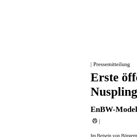
| Pressemitteilung
Erste öf
Nusplin
EnBW-Modell 
|
Im Beisein von Bürgermei