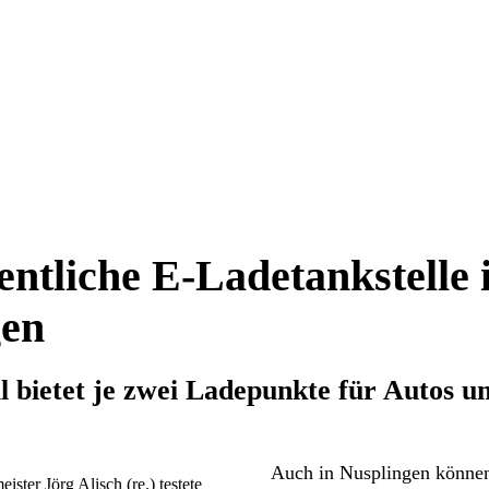
fentliche E-Ladetankstelle 
gen
bietet je zwei Ladepunkte für Autos un
Auch in Nusplingen können
ster Jörg Alisch (re.) testete