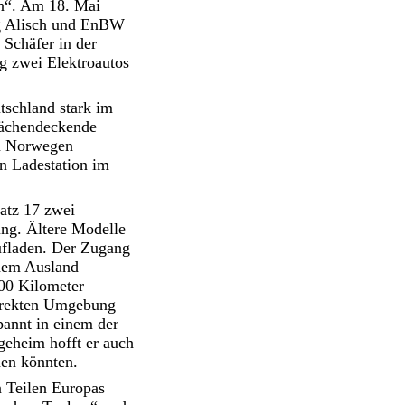
n“. Am 18. Mai
g Alisch und EnBW
Schäfer in der
ig zwei Elektroautos
tschland stark im
lächendeckende
in Norwegen
en Ladestation im
atz 17 zwei
ng. Ältere Modelle
ufladen. Der Zugang
 dem Ausland
100 Kilometer
 direkten Umgebung
pannt in einem der
geheim hofft er auch
hen könnten.
n Teilen Europas