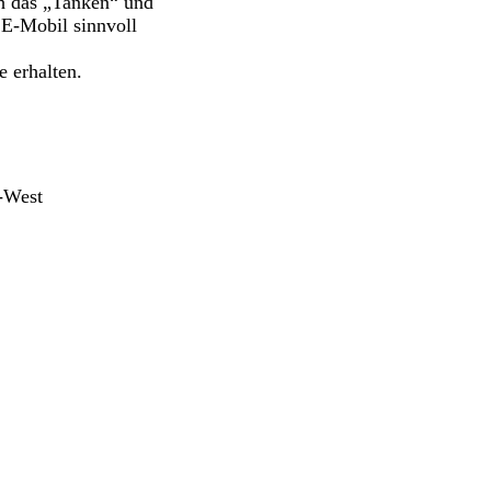
ch das „Tanken“ und
 E-Mobil sinnvoll
 erhalten.
-West