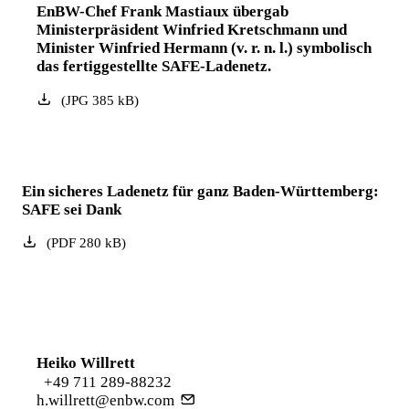
EnBW-Chef Frank Mastiaux übergab
Ministerpräsident Winfried Kretschmann und
Minister Winfried Hermann (v. r. n. l.) symbolisch
das fertiggestellte SAFE-Ladenetz.
(
JPG
385
kB
)
Ein sicheres Ladenetz für ganz Baden-Württemberg:
SAFE sei Dank
(
PDF
280
kB
)
Heiko Willrett
+49 711 289-88232
h.willrett@enbw.com