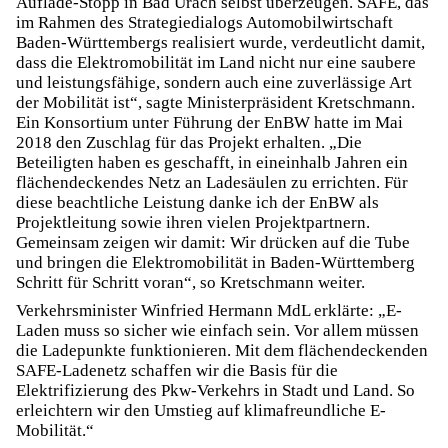
Auflade-Stopp in Bad Urach selbst überzeugen. SAFE, das
im Rahmen des Strategiedialogs Automobilwirtschaft
Baden-Württembergs realisiert wurde, verdeutlicht damit,
dass die Elektromobilität im Land nicht nur eine saubere
und leistungsfähige, sondern auch eine zuverlässige Art
der Mobilität ist“, sagte Ministerpräsident Kretschmann.
Ein Konsortium unter Führung der EnBW hatte im Mai
2018 den Zuschlag für das Projekt erhalten. „Die
Beteiligten haben es geschafft, in eineinhalb Jahren ein
flächendeckendes Netz an Ladesäulen zu errichten. Für
diese beachtliche Leistung danke ich der EnBW als
Projektleitung sowie ihren vielen Projektpartnern.
Gemeinsam zeigen wir damit: Wir drücken auf die Tube
und bringen die Elektromobilität in Baden-Württemberg
Schritt für Schritt voran“, so Kretschmann weiter.
Verkehrsminister Winfried Hermann MdL erklärte: „E-
Laden muss so sicher wie einfach sein. Vor allem müssen
die Ladepunkte funktionieren. Mit dem flächendeckenden
SAFE-Ladenetz schaffen wir die Basis für die
Elektrifizierung des Pkw-Verkehrs in Stadt und Land. So
erleichtern wir den Umstieg auf klimafreundliche E-
Mobilität.“