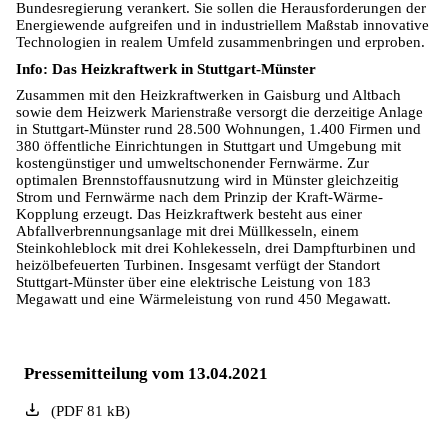
Bundesregierung verankert. Sie sollen die Herausforderungen der
Energiewende aufgreifen und in industriellem Maßstab innovative
Technologien in realem Umfeld zusammenbringen und erproben.
Info: Das Heizkraftwerk in Stuttgart-Münster
Zusammen mit den Heizkraftwerken in Gaisburg und Altbach
sowie dem Heizwerk Marienstraße versorgt die derzeitige Anlage
in Stuttgart-Münster rund 28.500 Wohnungen, 1.400 Firmen und
380 öffentliche Einrichtungen in Stuttgart und Umgebung mit
kostengünstiger und umweltschonender Fernwärme. Zur
optimalen Brennstoffausnutzung wird in Münster gleichzeitig
Strom und Fernwärme nach dem Prinzip der Kraft-Wärme-
Kopplung erzeugt. Das Heizkraftwerk besteht aus einer
Abfallverbrennungs­anlage mit drei Müllkesseln, einem
Steinkohleblock mit drei Kohlekesseln, drei Dampfturbinen und
heizölbefeuerten Turbinen. Insgesamt verfügt der Standort
Stuttgart-Münster über eine elektrische Leistung von 183
Megawatt und eine Wärmeleistung von rund 450 Megawatt.
Pressemitteilung vom 13.04.2021
(
PDF
81
kB
)