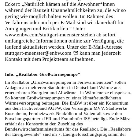
Eckert: „Natürlich kämen auf die Anwohner*innen
während der Bauzeit Unannehmlichkeiten zu, die wir so
gering wie möglich halten wollen. Im Rahmen des
Verfahrens oder auch per E-Mail sind wir dauerhaft für
Anregungen und Kritik offen.“ Unter
www.enbw.com/stuttgart-muenster
stehen ab sofort
umfangreiche Informationen online zur Verfügung, die
laufend aktualisiert werden. Unter der E-Mail-Adresse
stuttgart-muenster@enbw.com
kann man jederzeit
Kontakt mit dem Projektteam aufnehmen.
Info: „Reallabor Großwärmepumpe“
Im Reallabor „Großwärmepumpen in Fernwärmenetzen“ sollen
Anlagen an mehreren Standorten in Deutschland Wärme aus
erneuerbaren Energien und Abwärme– in Wärmenetze einspeisen.
So können Großwärmepumpen zu einer klimafreundlicheren
Wärmeversorgung beitragen. Die EnBW ist über ein Konsortium
aus dem Fachverband AGFW, den Versorgern MVV, Stadtwerke
Rosenheim, Fernheizwerk Neukölln und Vattenfall sowie den
Forschungspartnern IER und Fraunhofer ISE beteiligt. Ende März
erhielt das Konsortium den Zuschlag des
Bundeswirtschaftsministeriums für das Reallabor. Die „Reallabore
der Energiewende“ sind im 7. Energieforschungsprogramm der