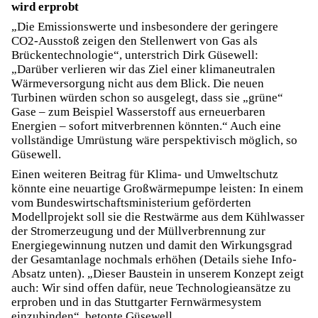
wird erprobt
„Die Emissionswerte und insbesondere der geringere
CO2-Ausstoß zeigen den Stellenwert von Gas als
Brückentechnologie“, unterstrich Dirk Güsewell:
„Darüber verlieren wir das Ziel einer klimaneutralen
Wärmeversorgung nicht aus dem Blick. Die neuen
Turbinen würden schon so ausgelegt, dass sie „grüne“
Gase – zum Beispiel Wasserstoff aus erneuerbaren
Energien – sofort mitverbrennen könnten.“ Auch eine
vollständige Umrüstung wäre perspektivisch möglich, so
Güsewell.
Einen weiteren Beitrag für Klima- und Umweltschutz
könnte eine neuartige Großwärmepumpe leisten: In einem
vom Bundeswirtschaftsministerium geförderten
Modellprojekt soll sie die Restwärme aus dem Kühlwasser
der Stromerzeugung und der Müllverbrennung zur
Energiegewinnung nutzen und damit den Wirkungsgrad
der Gesamtanlage nochmals erhöhen (Details siehe Info-
Absatz unten). „Dieser Baustein in unserem Konzept zeigt
auch: Wir sind offen dafür, neue Technologieansätze zu
erproben und in das Stuttgarter Fernwärmesystem
einzubinden“, betonte Güsewell.