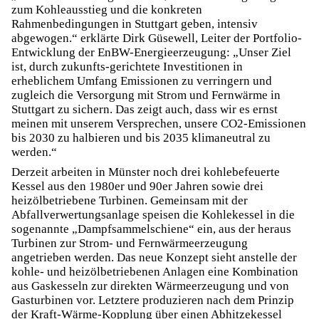
zum Kohleausstieg und die konkreten
Rahmenbedingungen in Stuttgart geben, intensiv
abgewogen.“ erklärte Dirk Güsewell, Leiter der Portfolio-
Entwicklung der EnBW-Energieerzeugung: „Unser Ziel
ist, durch zukunfts-gerichtete Investitionen in
erheblichem Umfang Emissionen zu verringern und
zugleich die Versorgung mit Strom und Fernwärme in
Stuttgart zu sichern. Das zeigt auch, dass wir es ernst
meinen mit unserem Versprechen, unsere CO2-Emissionen
bis 2030 zu halbieren und bis 2035 klimaneutral zu
werden.“
Derzeit arbeiten in Münster noch drei kohlebefeuerte
Kessel aus den 1980er und 90er Jahren sowie drei
heizölbetriebene Turbinen. Gemeinsam mit der
Abfallverwertungsanlage speisen die Kohlekessel in die
sogenannte „Dampfsammelschiene“ ein, aus der heraus
Turbinen zur Strom- und Fernwärmeerzeugung
angetrieben werden. Das neue Konzept sieht anstelle der
kohle- und heizölbetriebenen Anlagen eine Kombination
aus Gaskesseln zur direkten Wärmeerzeugung und von
Gasturbinen vor. Letztere produzieren nach dem Prinzip
der Kraft-Wärme-Kopplung über einen Abhitzekessel