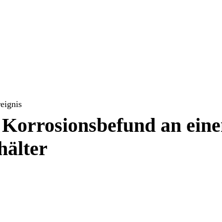
reignis
 Korrosionsbefund an ein
hälter