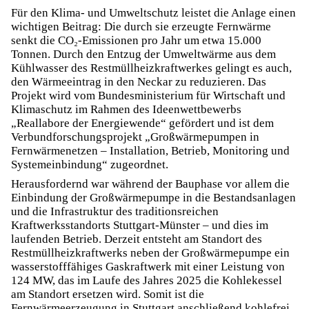
Für den Klima- und Umweltschutz leistet die Anlage einen
wichtigen Beitrag: Die durch sie erzeugte Fernwärme
senkt die CO₂-Emissionen pro Jahr um etwa 15.000
Tonnen. Durch den Entzug der Umweltwärme aus dem
Kühlwasser des Restmüllheizkraftwerkes gelingt es auch,
den Wärmeeintrag in den Neckar zu reduzieren. Das
Projekt wird vom Bundesministerium für Wirtschaft und
Klimaschutz im Rahmen des Ideenwettbewerbs
„Reallabore der Energiewende“ gefördert und ist dem
Verbundforschungsprojekt „Großwärmepumpen in
Fernwärmenetzen – Installation, Betrieb, Monitoring und
Systemeinbindung“ zugeordnet.
Herausfordernd war während der Bauphase vor allem die
Einbindung der Großwärmepumpe in die Bestandsanlagen
und die Infrastruktur des traditionsreichen
Kraftwerksstandorts Stuttgart-Münster – und dies im
laufenden Betrieb. Derzeit entsteht am Standort des
Restmüllheizkraftwerks neben der Großwärmepumpe ein
wasserstofffähiges Gaskraftwerk mit einer Leistung von
124 MW, das im Laufe des Jahres 2025 die Kohlekessel
am Standort ersetzen wird. Somit ist die
Fernwärmeerzeugung in Stuttgart anschließend kohlefrei.