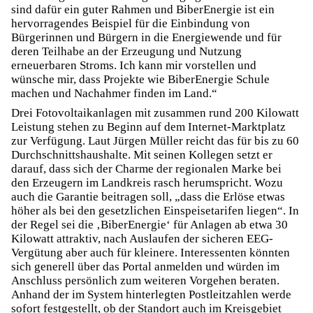
sind dafür ein guter Rahmen und BiberEnergie ist ein
hervorragendes Beispiel für die Einbindung von
Bürgerinnen und Bürgern in die Energiewende und für
deren Teilhabe an der Erzeugung und Nutzung
erneuerbaren Stroms. Ich kann mir vorstellen und
wünsche mir, dass Projekte wie BiberEnergie Schule
machen und Nachahmer finden im Land.“
Drei Fotovoltaikanlagen mit zusammen rund 200 Kilowatt
Leistung stehen zu Beginn auf dem Internet-Marktplatz
zur Verfügung. Laut Jürgen Müller reicht das für bis zu 60
Durchschnittshaushalte. Mit seinen Kollegen setzt er
darauf, dass sich der Charme der regionalen Marke bei
den Erzeugern im Landkreis rasch herumspricht. Wozu
auch die Garantie beitragen soll, „dass die Erlöse etwas
höher als bei den gesetzlichen Einspeisetarifen liegen“. In
der Regel sei die ‚BiberEnergie‘ für Anlagen ab etwa 30
Kilowatt attraktiv, nach Auslaufen der sicheren EEG-
Vergütung aber auch für kleinere. Interessenten könnten
sich generell über das Portal anmelden und würden im
Anschluss persönlich zum weiteren Vorgehen beraten.
Anhand der im System hinterlegten Postleitzahlen werde
sofort festgestellt, ob der Standort auch im Kreisgebiet