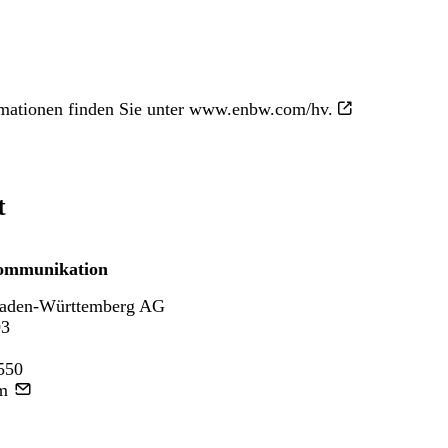
rmationen finden Sie unter www.enbw.com/hv.
t
ommunikation
aden-Württemberg AG
93
550
m