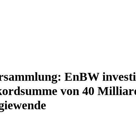
rsammlung: EnBW investie
ordsumme von 40 Milliar
giewende