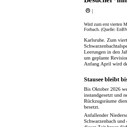
|
Wird zum erst vierten M
Forbach. (Quelle: EnB
Karlsruhe. Zum viert
Schwarzenbachtalspe
Leerungen in den Ja
um geplante Revisio
Anfang April wird d
Stausee bleibt b
Bis Oktober 2026 we
instandgesetzt und n
Rückzugsräume diene
besetzt.
Anfallender Nieders
Schwarzenbach und d
dieser Zeit braun fä