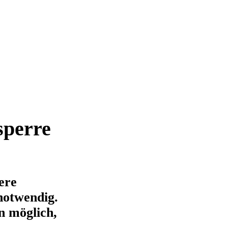
sperre
ere
notwendig.
n möglich,