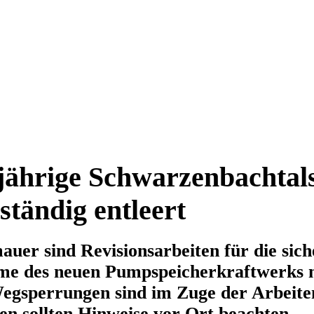
ährige Schwarzenbachtal
ständig entleert
uer sind Revisionsarbeiten für die sich
me des neuen Pumpspeicherkraftwerks 
gsperrungen sind im Zuge der Arbeite
n sollten Hinweise vor Ort beachten.