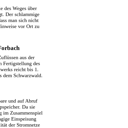
ie des Weges über
gt. Der schlammige
dass man sich nicht
Hinweise vor Ort zu
Forbach
uflüssen aus der
 Fertigstellung des
erks reicht bis 1.
aus dem Schwarzwald.
bare und auf Abruf
pspeicher. Da sie
ung im Zusammenspiel
ngige Einspeisung
ität der Stromnetze