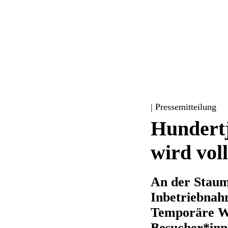
| Pressemitteilung
Hundertj
wird voll
An der Stauma
Inbetriebnah
Temporäre We
Besucher*inne