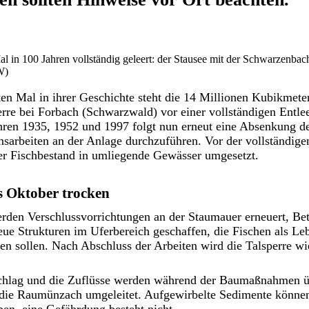
al in 100 Jahren vollständig geleert: der Stausee mit der Schwarzenbach
W)
en Mal in ihrer Geschichte steht die 14 Millionen Kubikmete
rre bei Forbach (Schwarzwald) vor einer vollständigen Entle
hren 1935, 1952 und 1997 folgt nun erneut eine Absenkung de
nsarbeiten an der Anlage durchzuführen. Vor der vollständig
er Fischbestand in umliegende Gewässer umgesetzt.
is Oktober trocken
rden Verschlussvorrichtungen an der Staumauer erneuert, Bet
eue Strukturen im Uferbereich geschaffen, die Fischen als Le
n sollen. Nach Abschluss der Arbeiten wird die Talsperre wi
chlag und die Zuflüsse werden während der Baumaßnahmen ü
ie Raumünzach umgeleitet. Aufgewirbelte Sedimente können
rben, eine Gefährdung besteht nicht.