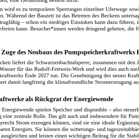
n wird es zu temporären Sperrungen einzelner Uferwege sow
n. Während der Bauzeit ist das Betreten des Beckens untersa
 tragfähig – schon ein niedriges Einsinken kann dazu führen, 
befreien kann. Besucher*innen werden dringend gebeten, die 
 Zuge des Neubaus des Pumpspeicherkraftwerks 
cken liefert die Schwarzenbachtalsperre, zusammen mit den Z
 Wasser für das Rudolf-Fettweis-Werk und wird dies auch nach
raftwerks Ende 2027 tun. Die Genehmigung des neuen Kraftw
hert damit langfristig die klimafreundliche Stromerzeugung 
ftwerke als Rückgrat der Energiewende
 Energiewende spielen Speicher und disponible – also steuer
g eine zentrale Rolle. Das gilt auch und insbesondere für Pum
sgerecht Strom erzeugen können, sind sie eine ideale Ergänz
aren Energien. Sie können die witterungs- und tageszeitabhä
usgleichen und leisten einen wichtigen Beitrag für die Stabil