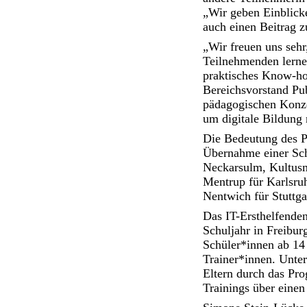
„Wir geben Einblicke
auch einen Beitrag z
„Wir freuen uns se
Teilnehmenden lerne
praktisches Know-how
Bereichsvorstand Pu
pädagogischen Konze
um digitale Bildung 
Die Bedeutung des Pr
Übernahme einer Schi
Neckarsulm, Kultusm
Mentrup für Karlsru
Nentwich für Stuttga
Das IT-Ersthelfende
Schuljahr in Freibur
Schüler*innen ab 14
Trainer*innen. Unter
Eltern durch das Pr
Trainings über einen