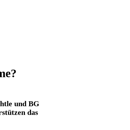
me?
chtle und BG
rstützen das