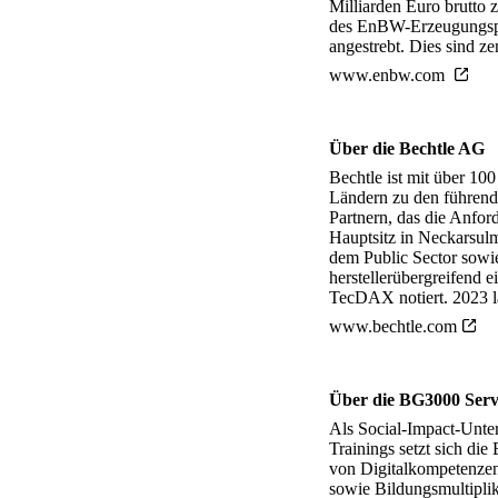
Milliarden Euro brutto 
des EnBW-Erzeugungspor
angestrebt. Dies sind z
www.enbw.com
Über die Bechtle AG
Bechtle ist mit über 1
Ländern zu den führend
Partnern, das die Anfor
Hauptsitz in Neckarsulm
dem Public Sector sowie
herstellerübergreifend 
TecDAX notiert. 2023 l
www.bechtle.com
Über die BG3000 Ser
Als Social-Impact-Unte
Trainings setzt sich di
von Digitalkompetenzen
sowie Bildungsmultiplik