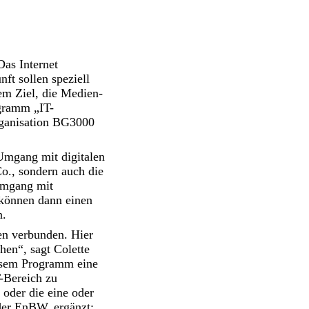
Das Internet
nft sollen speziell
em Ziel, die Medien-
ogramm „IT-
rganisation BG3000
Umgang mit digitalen
o., sondern auch die
Umgang mit
 können dann einen
n.
en verbunden. Hier
hen“, sagt Colette
iesem Programm eine
-Bereich zu
 oder die eine oder
der EnBW, ergänzt: