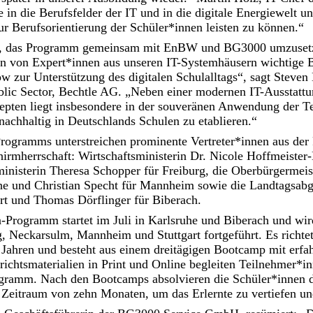
 in die Berufsfelder der IT und in die digitale Energiewelt u
ur Berufsorientierung der Schüler*innen leisten zu können.“
hr, das Programm gemeinsam mit EnBW und BG3000 umzuset
n von Expert*innen aus unseren IT-Systemhäusern wichtige 
 zur Unterstützung des digitalen Schulalltags“, sagt Steven
blic Sector, Bechtle AG. „Neben einer modernen IT-Ausstatt
pten liegt insbesondere in der souveränen Anwendung der Te
nachhaltig in Deutschlands Schulen zu etablieren.“
ogramms unterstreichen prominente Vertreter*innen aus der P
rmherrschaft: Wirtschaftsministerin Dr. Nicole Hoffmeister-
inisterin Theresa Schopper für Freiburg, die Oberbürgermeis
he und Christian Specht für Mannheim sowie die Landtagsabg
rt und Thomas Dörflinger für Biberach.
n-Programm startet im Juli in Karlsruhe und Biberach und 
g, Neckarsulm, Mannheim und Stuttgart fortgeführt. Es richtet
 Jahren und besteht aus einem dreitägigen Bootcamp mit erfa
richtsmaterialien in Print und Online begleiten Teilnehmer*i
ogramm. Nach den Bootcamps absolvieren die Schüler*innen di
 Zeitraum von zehn Monaten, um das Erlernte zu vertiefen und