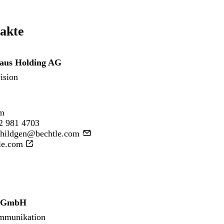
akte
haus Holding AG
ision
lm
2 981 4703
childgen@bechtle.com
le.com
e GmbH
mmunikation