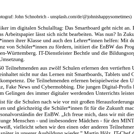
tograf: John Schnobrich - unsplash.com/de/@johnishappysometimes)
iker im digitalen Schulalltag: Das Smartboard geht nicht an. 
as Arbeitspapier lässt sich nicht bearbeiten. Was nun? In Zuku
*innen ihrer Klasse und auch den Lehrer*innen helfen: Mit d
z von Schüler*innen zu fördern, initiiert die EnBW das Pr
den-Württemberg. IT-Dienstleister Bechtle und die Bildungso
 Umsetzung.
60 Teilnehmenden aus zwölf Schulen erlernen den vertieften 
inhaltet nicht nur das Lernen mit Smartboards, Tablets und C
kompetenz. Die Teilnehmenden erlernen beispielweise den 
genz, Fake News und Cybermobbing. Die jungen Digital-Profis
m Gelingen des immer digitaler werdenden Unterrichts leiste
 ist für die Schulen nach wie vor mit großen Herausforderung
zen und gleichzeitig die Schüler*innen fit für die Zukunft mac
sonalvorständin der EnBW. „Ich freue mich, dass wir mit d
 junge Menschen - und insbesondere Mädchen - für den MINT
weiß, vielleicht sehen wir den einen oder anderen Teilnehmer
später in unserer Ausbildung wieder.” Martin Hölz, IT-Chef 