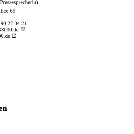
ressesprecherin)
llee 65
 90 27 84 21
3000.de
0.de
ren