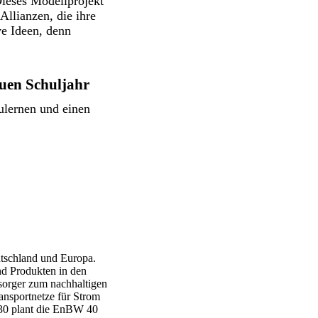
ieses Modellprojekt
Allianzen, die ihre
ve Ideen, denn
euen Schuljahr
ulernen und einen
utschland und Europa.
nd Produkten in den
sorger zum nachhaltigen
ansportnetze für Strom
030 plant die EnBW 40