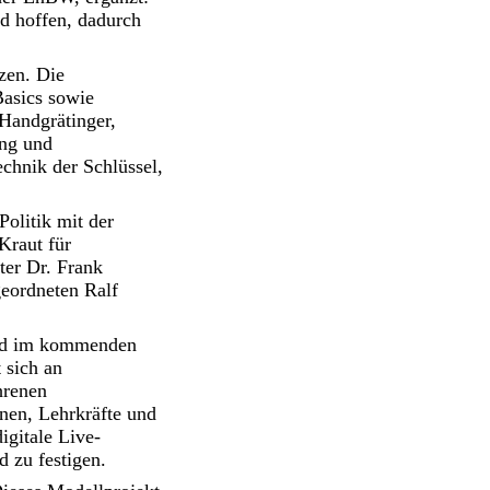
nd hoffen, dadurch
zen. Die
Basics sowie
 Handgrätinger,
ung und
chnik der Schlüssel,
olitik mit der
Kraut für
ter Dr. Frank
eordneten Ralf
wird im kommenden
 sich an
hrenen
nnen, Lehrkräfte und
gitale Live-
 zu festigen.