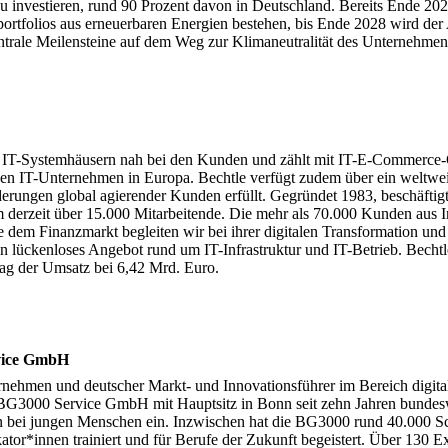
zu investieren, rund 90 Prozent davon in Deutschland. Bereits Ende 2025
tfolios aus erneuerbaren Energien bestehen, bis Ende 2028 wird der 
entrale Meilensteine auf dem Weg zur Klimaneutralität des Unternehmen
00 IT-Systemhäusern nah bei den Kunden und zählt mit IT-E-Commerce-G
en IT-Unternehmen in Europa. Bechtle verfügt zudem über ein weltwe
derungen global agierender Kunden erfüllt. Gegründet 1983, beschäftig
 derzeit über 15.000 Mitarbeitende. Die mehr als 70.000 Kunden aus I
 dem Finanzmarkt begleiten wir bei ihrer digitalen Transformation und
ein lückenloses Angebot rund um IT-Infrastruktur und IT-Betrieb. Bec
ag der Umsatz bei 6,42 Mrd. Euro.
vice GmbH
rnehmen und deutscher Markt- und Innovationsführer im Bereich digi
e BG3000 Service GmbH mit Hauptsitz in Bonn seit zehn Jahren bundesw
 bei jungen Menschen ein. Inzwischen hat die BG3000 rund 40.000 S
ator*innen trainiert und für Berufe der Zukunft begeistert. Über 130 E