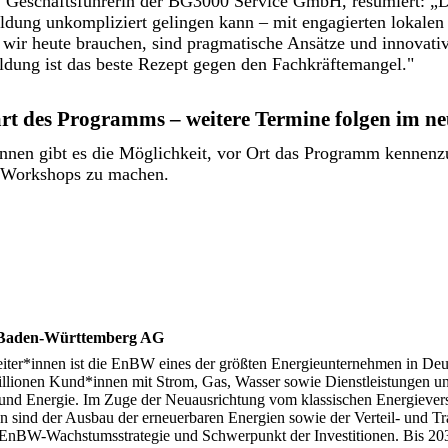
 Geschäftsführerin der BG3000 Service GmbH, resümiert: „D
Bildung unkompliziert gelingen kann – mit engagierten lokalen 
 wir heute brauchen, sind pragmatische Ansätze und innovati
ldung ist das beste Rezept gegen den Fachkräftemangel."
rt des Programms – weitere Termine folgen im n
innen gibt es die Möglichkeit, vor Ort das Programm kennenz
 Workshops zu machen.
Baden-Württemberg AG
eiter*innen ist die EnBW eines der größten Energieunternehmen in De
Millionen Kund*innen mit Strom, Gas, Wasser sowie Dienstleistungen u
r und Energie. Im Zuge der Neuausrichtung vom klassischen Energiever
n sind der Ausbau der erneuerbaren Energien sowie der Verteil- und Tr
 EnBW-Wachstumsstrategie und Schwerpunkt der Investitionen. Bis 2