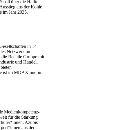
 soll über die Hälfte
Ausstieg aus der Kohle
s im Jahr 2035.
esellschaften in 14
ites Netzwerk an
t die Bechtle Gruppe mit
ndustrie und Handel,
 bieten
htle ist im MDAX und im
tale Medienkompetenz-
eit für die Stärkung
chüler*innen, Azubis
xpert*innen aus der