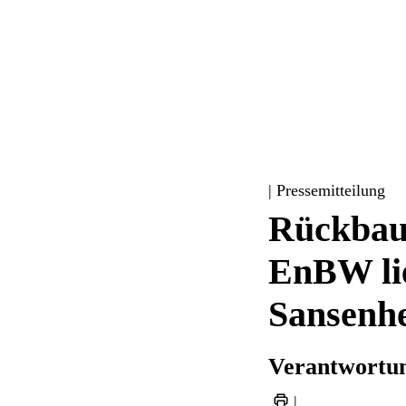
| Pressemitteilung
Rückbau
EnBW lie
Sansenh
Verantwortun
|