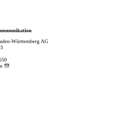
ommunikation
aden-Württemberg AG
93
550
m