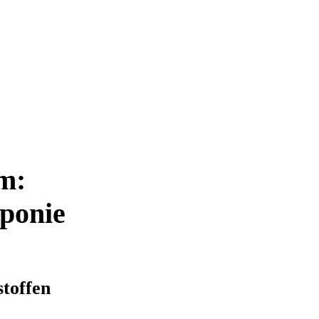
m:
eponie
toffen