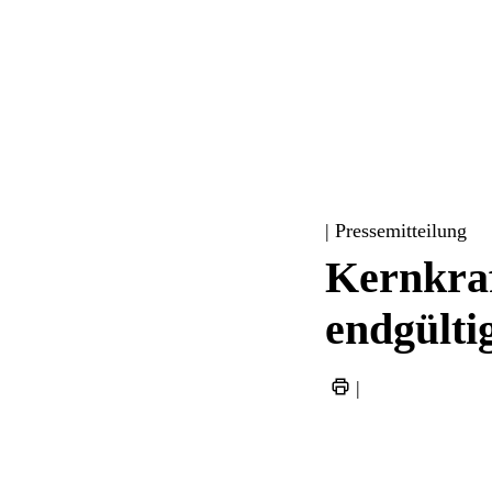
| Pressemitteilung
Kernkraf
endgülti
|