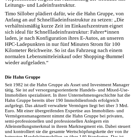
Leitungs- und Ladeinfrastruktur.
Timo Sillober plädiert dafür, wie die Hahn Gruppe, von
Anfang an auf Schnellladeinfrastruktur zu setzen: „Die
verhältnismäßig kurze Zeit im Einkaufszentrum eignet
sich ideal für Schnellladeinfrastruktur: Fahrer*innen
laden, je nach Konfiguration ihres E-Autos, an unseren
HPC-Ladepunkten in nur fünf Minuten Strom für 100
Kilometer Reichweite. So ist das Fahrzeug nach einem
normalen Lebensmitteleinkauf oder Shopping-Bummel
wieder aufgeladen.“
Die Hahn Gruppe
Seit 1982 ist die Hahn Gruppe als Asset und Investment Manager
tätig. Sie ist auf versorgungsorientierte Handels- und Mixed-Use-
Immobilien spezialisiert. In ihrer Unternehmensgeschichte hat die
Hahn Gruppe bereits über 190 Immobilienfonds erfolgreich
aufgelegt. Das aktuell verwaltete Vermögen liegt bei über 3 Mrd.
Euro. Mit einer übergreifenden Expertise aus Immobilien- und
Vermögensmanagement nimmt die Hahn Gruppe bei privaten,
semi-professionellen und professionellen Anlegern ein
Alleinstellungsmerkmal in ihrem Marktsegment ein. Dabei steuert
und kontrolliert sie die gesamte Wertschöpfungskette der von ihr
betreuten Handelsiimmobilien an über 140 Standorten. Das ist