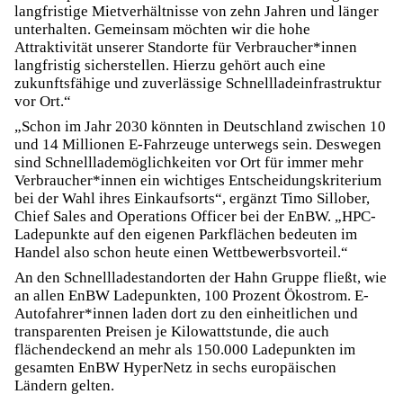
langfristige Mietverhältnisse von zehn Jahren und länger
unterhalten. Gemeinsam möchten wir die hohe
Attraktivität unserer Standorte für Verbraucher*innen
langfristig sicherstellen. Hierzu gehört auch eine
zukunftsfähige und zuverlässige Schnellladeinfrastruktur
vor Ort.“
„Schon im Jahr 2030 könnten in Deutschland zwischen 10
und 14 Millionen E-Fahrzeuge unterwegs sein. Deswegen
sind Schnelllademöglichkeiten vor Ort für immer mehr
Verbraucher*innen ein wichtiges Entscheidungskriterium
bei der Wahl ihres Einkaufsorts“, ergänzt Timo Sillober,
Chief Sales and Operations Officer bei der EnBW. „HPC-
Ladepunkte auf den eigenen Parkflächen bedeuten im
Handel also schon heute einen Wettbewerbsvorteil.“
An den Schnellladestandorten der Hahn Gruppe fließt, wie
an allen EnBW Ladepunkten, 100 Prozent Ökostrom. E-
Autofahrer*innen laden dort zu den einheitlichen und
transparenten Preisen je Kilowattstunde, die auch
flächendeckend an mehr als 150.000 Ladepunkten im
gesamten EnBW HyperNetz in sechs europäischen
Ländern gelten.