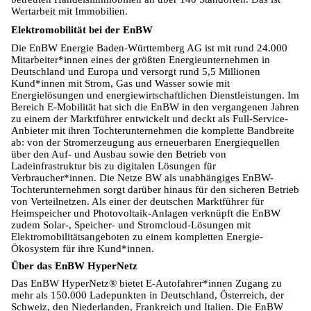
Wertarbeit mit Immobilien.
Elektromobilität bei der EnBW
Die EnBW Energie Baden-Württemberg AG ist mit rund 24.000
Mitarbeiter*innen eines der größten Energieunternehmen in
Deutschland und Europa und versorgt rund 5,5 Millionen
Kund*innen mit Strom, Gas und Wasser sowie mit
Energielösungen und energiewirtschaftlichen Dienstleistungen. Im
Bereich E-Mobilität hat sich die EnBW in den vergangenen Jahren
zu einem der Marktführer entwickelt und deckt als Full-Service-
Anbieter mit ihren Tochterunternehmen die komplette Bandbreite
ab: von der Stromerzeugung aus erneuerbaren Energiequellen
über den Auf- und Ausbau sowie den Betrieb von
Ladeinfrastruktur bis zu digitalen Lösungen für
Verbraucher*innen. Die Netze BW als unabhängiges EnBW-
Tochterunternehmen sorgt darüber hinaus für den sicheren Betrieb
von Verteilnetzen. Als einer der deutschen Marktführer für
Heimspeicher und Photovoltaik-Anlagen verknüpft die EnBW
zudem Solar-, Speicher- und Stromcloud-Lösungen mit
Elektromobilitätsangeboten zu einem kompletten Energie-
Ökosystem für ihre Kund*innen.
Über das EnBW HyperNetz
Das EnBW HyperNetz® bietet E-Autofahrer*innen Zugang zu
mehr als 150.000 Ladepunkten in Deutschland, Österreich, der
Schweiz, den Niederlanden, Frankreich und Italien. Die EnBW