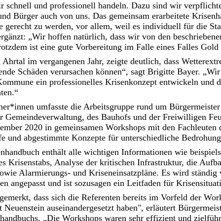
r schnell und professionell handeln. Dazu sind wir verpflicht
und Bürger auch von uns. Das gemeinsam erarbeitete Krisenh
e gerecht zu werden, vor allem, weil es individuell für die St
ergänzt: „Wir hoffen natürlich, dass wir von den beschriebene
rotzdem ist eine gute Vorbereitung im Falle eines Falles Gold
hrtal im vergangenen Jahr, zeigte deutlich, dass Wetterext
nde Schäden verursachen können“, sagt Brigitte Bayer. „Wir 
ommune ein professionelles Krisenkonzept entwickeln und 
ten.“
er*innen umfasste die Arbeitsgruppe rund um Bürgermeister 
er Gemeindeverwaltung, des Bauhofs und der Freiwilligen Feu
eptember 2020 in gemeinsamen Workshops mit den Fachleute
ufe und abgestimmte Konzepte für unterschiedliche Bedrohung
enhandbuch enthält alle wichtigen Informationen wie beispiel
Krisenstabs, Analyse der kritischen Infrastruktur, die Aufb
owie Alarmierungs- und Kriseneinsatzpläne. Es wird ständig 
n angepasst und ist sozusagen ein Leitfaden für Krisensituati
gemerkt, dass sich die Referenten bereits im Vorfeld der Wor
dt Neuenstein auseinandergesetzt haben", erläutert Bürgermeist
handbuchs. „Die Workshops waren sehr effizient und zielführ