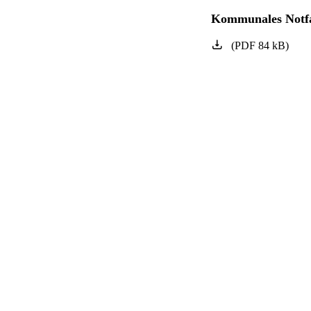
Kommunales Notfal
(
PDF
84
kB
)