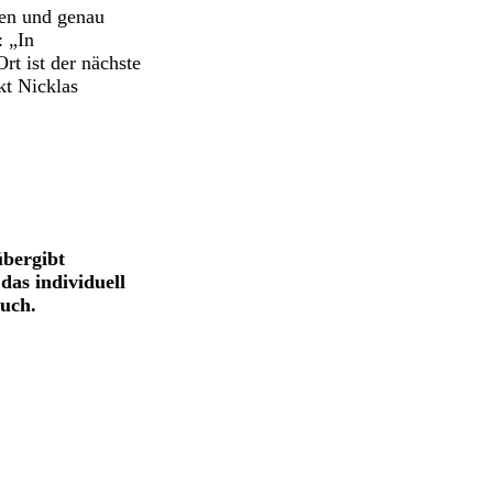
ben und genau
: „In
t ist der nächste
kt Nicklas
übergibt
das individuell
buch.