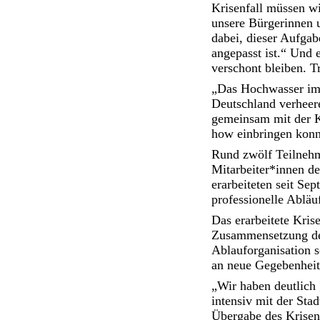
Krisenfall müssen wi
unsere Bürgerinnen 
dabei, dieser Aufgab
angepasst ist.“ Und 
verschont bleiben. T
„Das Hochwasser im A
Deutschland verheere
gemeinsam mit der K
how einbringen konn
Rund zwölf Teilnehm
Mitarbeiter*innen d
erarbeiteten seit S
professionelle Ablä
Das erarbeitete Kris
Zusammensetzung des 
Ablauforganisation s
an neue Gegebenheite
„Wir haben deutlich 
intensiv mit der Sta
Übergabe des Krisen