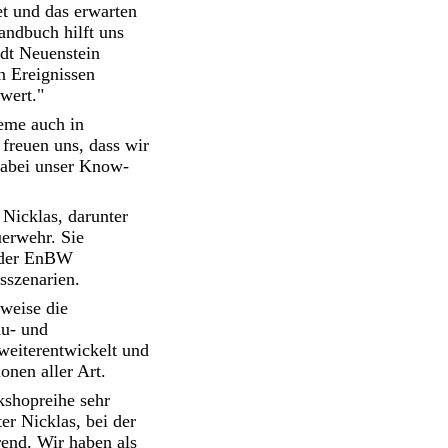
et und das erwarten
andbuch hilft uns
adt Neuenstein
n Ereignissen
 wert."
reme auch in
freuen uns, dass wir
dabei unser Know-
Nicklas, darunter
erwehr. Sie
n der EnBW
sszenarien.
sweise die
au- und
weiterentwickelt und
onen aller Art.
kshopreihe sehr
er Nicklas, bei der
end. Wir haben als