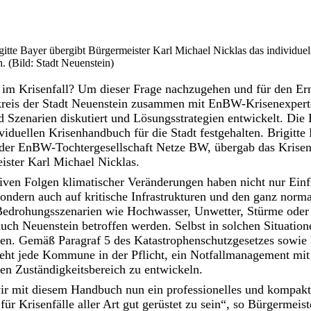
tte Bayer übergibt Bürgermeister Karl Michael Nicklas das individuel
. (Bild: Stadt Neuenstein)
im Krisenfall? Um dieser Frage nachzugehen und für den Erns
tskreis der Stadt Neuenstein zusammen mit EnBW-Krisenexpert
Szenarien diskutiert und Lösungsstrategien entwickelt. Die 
duellen Krisenhandbuch für die Stadt festgehalten. Brigitte 
der EnBW-Tochtergesellschaft Netze BW, übergab das Krise
eister Karl Michael Nicklas.
ven Folgen klimatischer Veränderungen haben nicht nur Einfl
ondern auch auf kritische Infrastrukturen und den ganz norma
 Bedrohungsszenarien wie Hochwasser, Unwetter, Stürme oder
uch Neuenstein betroffen werden. Selbst in solchen Situation
ben. Gemäß Paragraf 5 des Katastrophenschutzgesetzes sowie 
ht jede Kommune in der Pflicht, ein Notfallmanagement mit
ren Zuständigkeitsbereich zu entwickeln.
wir mit diesem Handbuch nun ein professionelles und kompakt
ür Krisenfälle aller Art gut gerüstet zu sein“, so Bürgermeis