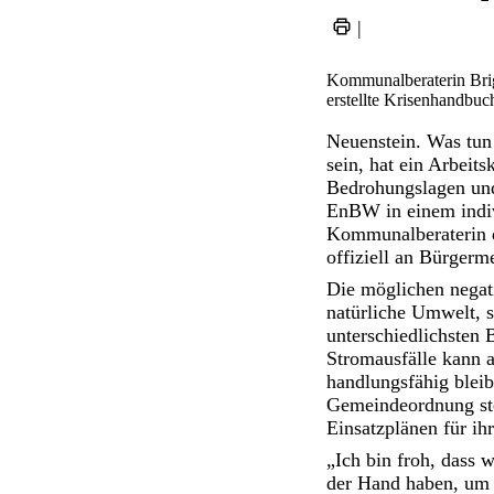
|
Kommunalberaterin Brigi
erstellte Krisenhandbuch
Neuenstein. Was tun 
sein, hat ein Arbei
Bedrohungslagen und 
EnBW in einem indivi
Kommunalberaterin 
offiziell an Bürgerm
Die möglichen negati
natürliche Umwelt, s
unterschiedlichsten
Stromausfälle kann a
handlungsfähig blei
Gemeindeordnung ste
Einsatzplänen für ih
„Ich bin froh, dass 
der Hand haben, um f