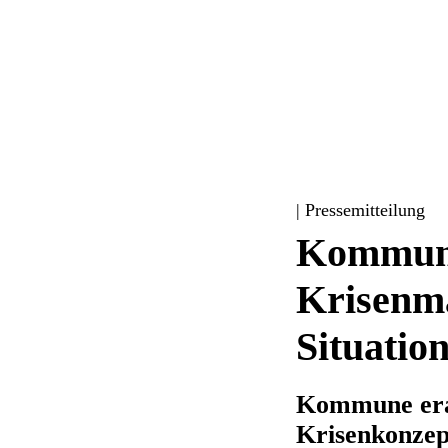
| Pressemitteilung
Kommuna
Krisenma
Situatio
Kommune era
Krisenkonzep