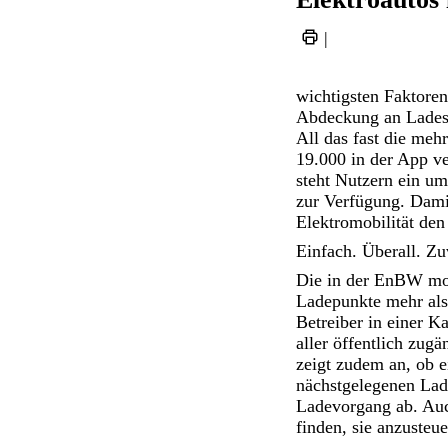
|
wichtigsten Faktoren
Abdeckung an Ladest
All das fast die me
19.000 in der App v
steht Nutzern ein um
zur Verfügung. Dami
Elektromobilität den
Einfach. Überall. Zu
Die in der EnBW mob
Ladepunkte mehr als 
Betreiber in einer 
aller öffentlich zug
zeigt zudem an, ob ei
nächstgelegenen Lad
Ladevorgang ab. Au
finden, sie anzusteu