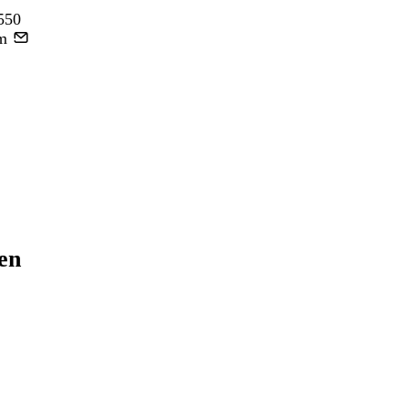
550
m
ren