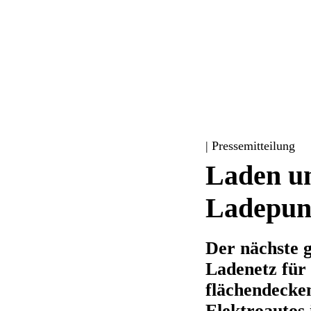
| Pressemitteilung
Laden un
Ladepunk
Der nächste 
Ladenetz für
flächendecke
Elektroautos 