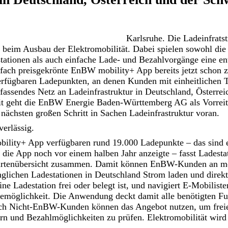
Karlsruhe. Die Ladeinfratstr
 beim Ausbau der Elektromobilität. Dabei spielen sowohl die
ationen als auch einfache Lade- und Bezahlvorgänge eine en
hrfach preisgekrönte EnBW mobility+ App bereits jetzt schon
erfügbaren Ladepunkten, an denen Kunden mit einheitlichen T
fassendes Netz an Ladeinfrastruktur in Deutschland, Österre
t geht die EnBW Energie Baden-Württemberg AG als Vorreit
 nächsten großen Schritt in Sachen Ladeinfrastruktur voran.
verlässig.
ility+ App verfügbaren rund 19.000 Ladepunkte – das sind 
die App noch vor einem halben Jahr anzeigte – fasst Ladesta
Kartenübersicht zusammen. Damit können EnBW-Kunden an me
änglichen Ladestationen in Deutschland Strom laden und direk
ne Ladestation frei oder belegt ist, und navigiert E-Mobiliste
emöglichkeit. Die Anwendung deckt damit alle benötigten Fu
ch Nicht-EnBW-Kunden können das Angebot nutzen, um freie
ern und Bezahlmöglichkeiten zu prüfen. Elektromobilität wird