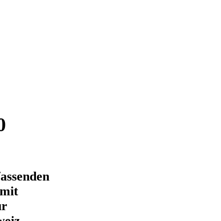
0
fassenden
 mit
ür
weiz