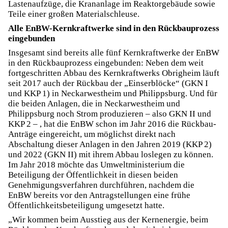
Lastenaufzüge, die Krananlage im Reaktorgebäude sowie
Teile einer großen Materialschleuse.
Alle EnBW-Kernkraftwerke sind in den Rückbauprozess
eingebunden
Insgesamt sind bereits alle fünf Kernkraftwerke der EnBW
in den Rückbauprozess eingebunden: Neben dem weit
fortgeschritten Abbau des Kernkraftwerks Obrigheim läuft
seit 2017 auch der Rückbau der „Einserblöcke“ (GKN I
und KKP 1) in Neckarwestheim und Philippsburg. Und für
die beiden Anlagen, die in Neckarwestheim und
Philippsburg noch Strom produzieren – also GKN II und
KKP 2 – , hat die EnBW schon im Jahr 2016 die Rückbau-
Anträge eingereicht, um möglichst direkt nach
Abschaltung dieser Anlagen in den Jahren 2019 (KKP 2)
und 2022 (GKN II) mit ihrem Abbau loslegen zu können.
Im Jahr 2018 möchte das Umweltministerium die
Beteiligung der Öffentlichkeit in diesen beiden
Genehmigungsverfahren durchführen, nachdem die
EnBW bereits vor den Antragstellungen eine frühe
Öffentlichkeitsbeteiligung umgesetzt hatte.
„Wir kommen beim Ausstieg aus der Kernenergie, beim