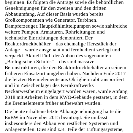
beginnen. Es folgten die Anträge sowie die behördlichen
Genehmigungen für den zweiten und den dritten
Abbauumfang. Auf dieser Basis wurden bereits
Großkomponenten wie Generator, Turbinen,
Dampferzeuger, Hauptkühlmittelpumpen sowie zahlreiche
weitere Pumpen, Armaturen, Rohrleitungen und
technische Einrichtungen demontiert. Der
Reaktordruckbehälter – das ehemalige Herzstück der
Anlage – wurde ausgebaut und fernbedient zerlegt und
verpackt. Aktuell läuft der Abbau des sogenannten
„Biologischen Schilds“ – das sind massive
Betonstrukturen, die den Reaktordruckbehälter an seinem
früheren Einsatzort umgeben haben. Nachdem Ende 2017
die letzten Brennelemente aus Obrigheim abtransportiert
und im Zwischenlager des Kernkraftwerks
Neckarwestheim eingelagert worden waren, wurde Anfang
2018 mit Arbeiten in dem KWO-Gebäude gestartet, in dem
die Brennelemente früher aufbewahrt wurden.
Die heute erhaltene letzte Abbaugenehmigung hatte die
EnBW im November 2015 beantragt. Sie umfasst
insbesondere den Abbau von restlichen Systemen und
Anlagenteilen. Dies sind z.B. Teile der Lüftungssysteme,