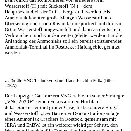
kann durch das Kombinieren von erneuerbarem
Wasserstoff (H₂) mit Stickstoff (N₂) – dem
Hauptbestandteil der Luft – hergestellt werden. Als
Ammoniak könnten große Mengen Wasserstoff aus
Überseeregionen nach Rostock transportiert und dort vor
Ort in Wasserstoff umgewandelt und dann zu deutschen
Verbrauchern und Kunden weitergeleitet werden. Für die
Anlandung des Ammoniaks soll ein bereits existierendes
Ammoniak-Terminal im Rostocker Hafengebiet genutzt
werden.
… für die VNG Technikvorstand Hans-Joachim Polk. (Bild:
JERA)
Der Leipziger Gaskonzern VNG richtet in seiner Strategie
„VNG 2030+“ seinen Fokus auf den Hochlauf
dekarbonisierter und grüner Gase, insbesondere Biogas
und Wasserstoff. „Der Bau einer Demonstrationsanlage
eines Ammoniak Crackers in Rostock, gemeinsam mit
JERA und EnBW, ist ein weiterer wichtiger Schritt, den
Wasserstoffhochlauf in Deutschland zu unterstützen und