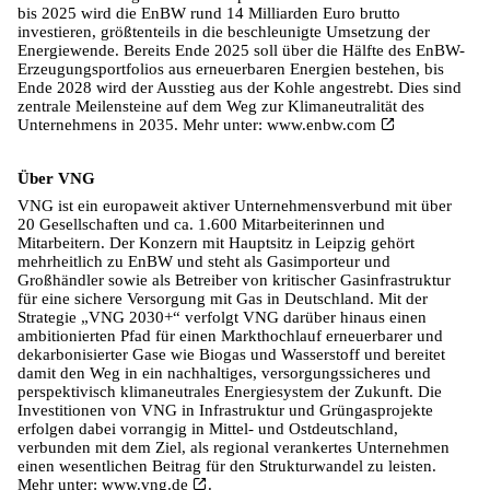
bis 2025 wird die EnBW rund 14 Milliarden Euro brutto
investieren, größtenteils in die beschleunigte Umsetzung der
Energiewende. Bereits Ende 2025 soll über die Hälfte des EnBW-
Erzeugungsportfolios aus erneuerbaren Energien bestehen, bis
Ende 2028 wird der Ausstieg aus der Kohle angestrebt. Dies sind
zentrale Meilensteine auf dem Weg zur Klimaneutralität des
Unternehmens in 2035. Mehr unter:
www.enbw.com
Über VNG
VNG ist ein europaweit aktiver Unternehmensverbund mit über
20 Gesellschaften und ca. 1.600 Mitarbeiterinnen und
Mitarbeitern. Der Konzern mit Hauptsitz in Leipzig gehört
mehrheitlich zu EnBW und steht als Gasimporteur und
Großhändler sowie als Betreiber von kritischer Gasinfrastruktur
für eine sichere Versorgung mit Gas in Deutschland. Mit der
Strategie „VNG 2030+“ verfolgt VNG darüber hinaus einen
ambitionierten Pfad für einen Markthochlauf erneuerbarer und
dekarbonisierter Gase wie Biogas und Wasserstoff und bereitet
damit den Weg in ein nachhaltiges, versorgungssicheres und
perspektivisch klimaneutrales Energiesystem der Zukunft. Die
Investitionen von VNG in Infrastruktur und Grüngasprojekte
erfolgen dabei vorrangig in Mittel- und Ostdeutschland,
verbunden mit dem Ziel, als regional verankertes Unternehmen
einen wesentlichen Beitrag für den Strukturwandel zu leisten.
Mehr unter:
www.vng.de
.