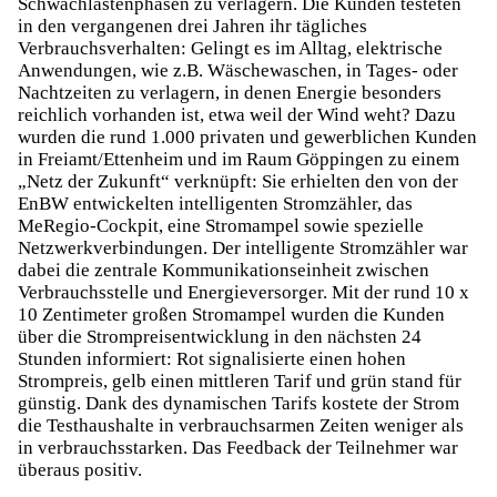
Schwachlastenphasen zu verlagern. Die Kunden testeten
in den vergangenen drei Jahren ihr tägliches
Verbrauchsverhalten: Gelingt es im Alltag, elektrische
Anwendungen, wie z.B. Wäschewaschen, in Tages- oder
Nachtzeiten zu verlagern, in denen Energie besonders
reichlich vorhanden ist, etwa weil der Wind weht? Dazu
wurden die rund 1.000 privaten und gewerblichen Kunden
in Freiamt/Ettenheim und im Raum Göppingen zu einem
„Netz der Zukunft“ verknüpft: Sie erhielten den von der
EnBW entwickelten intelligenten Stromzähler, das
MeRegio-Cockpit, eine Stromampel sowie spezielle
Netzwerkverbindungen. Der intelligente Stromzähler war
dabei die zentrale Kommunikationseinheit zwischen
Verbrauchsstelle und Energieversorger. Mit der rund 10 x
10 Zentimeter großen Stromampel wurden die Kunden
über die Strompreisentwicklung in den nächsten 24
Stunden informiert: Rot signalisierte einen hohen
Strompreis, gelb einen mittleren Tarif und grün stand für
günstig. Dank des dynamischen Tarifs kostete der Strom
die Testhaushalte in verbrauchsarmen Zeiten weniger als
in verbrauchsstarken. Das Feedback der Teilnehmer war
überaus positiv.