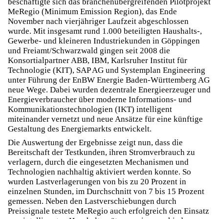
beschäftigte sich das branchenübergreifenden Pilotprojekt
MeRegio (Minimum Emission Region), das Ende
November nach vierjähriger Laufzeit abgeschlossen
wurde. Mit insgesamt rund 1.000 beteiligten Haushalts-,
Gewerbe- und kleineren Industriekunden in Göppingen
und Freiamt/Schwarzwald gingen seit 2008 die
Konsortialpartner ABB, IBM, Karlsruher Institut für
Technologie (KIT), SAP AG und Systemplan Engineering
unter Führung der EnBW Energie Baden-Württemberg AG
neue Wege. Dabei wurden dezentrale Energieerzeuger und
Energieverbraucher über moderne Informations- und
Kommunikationstechnologien (IKT) intelligent
miteinander vernetzt und neue Ansätze für eine künftige
Gestaltung des Energiemarkts entwickelt.
Die Auswertung der Ergebnisse zeigt nun, dass die
Bereitschaft der Testkunden, ihren Stromverbrauch zu
verlagern, durch die eingesetzten Mechanismen und
Technologien nachhaltig aktiviert werden konnte. So
wurden Lastverlagerungen von bis zu 20 Prozent in
einzelnen Stunden, im Durchschnitt von 7 bis 15 Prozent
gemessen. Neben den Lastverschiebungen durch
Preissignale testete MeRegio auch erfolgreich den Einsatz