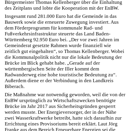
Bürgermeister Thomas Kellenberger über die Einhaltung
des Zeitplans und lobte die Kooperation mit der EnBW.
Insgesamt rund 281.000 Euro hat die Gemeinde in das
Bauwerk sowie die erneuerte Zuwegung investiert. Aus
dem Förderprogramm für kommunale Rad- und
Fußverkehrsinfrastruktur steuerte das Land Baden-
Württemberg 92.950 Euro bei. „Der vor zwei Jahren im
Gemeinderat gesetzte Rahmen wurde finanziell wie
zeitlich gut eingehalten“, so Thomas Kellenberger. Wobei
die Kommunalpolitik nicht nur die lokale Bedeutung der
Brücke im Blick gehabt habe. „Gerade auf der
württembergischen Seite der Iller kommt dem
Radwanderweg eine hohe touristische Bedeutung zu“.
Außerdem diene er der Verbindung in den Landkreis
Biberach.
Die Maßnahme war notwendig geworden, weil die von der
EnBW ursprünglich zu Wirtschaftszwecken benötigte
Brücke im Jahr 2017 aus Sicherheitsgründen gesperrt
werden musste. Der Energieversorger, der in der Nähe
zwei Wasserkraftwerke betreibt, hatte sich daraufhin zur
Errichtung eines Provisoriums bereit erklärt. Laut Jörg
Franke aus dem Bereich Erneuerbare Energien sei die