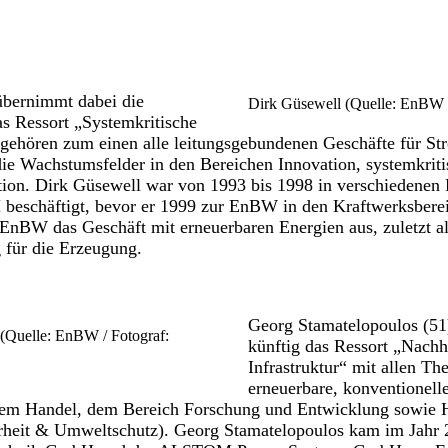
übernimmt dabei die
Dirk Güsewell (Quelle: EnBW /
s Ressort „Systemkritische
u gehören zum einen alle leitungsgebundenen Geschäfte für S
e Wachstumsfelder in den Bereichen Innovation, systemkritis
on. Dirk Güsewell war von 1993 bis 1998 in verschiedenen 
eschäftigt, bevor er 1999 zur EnBW in den Kraftwerksberei
 EnBW das Geschäft mit erneuerbaren Energien aus, zuletzt al
 für die Erzeugung.
Georg Stamatelopoulos (51
(Quelle: EnBW / Fotograf:
künftig das Ressort „Nachh
Infrastruktur“ mit allen T
erneuerbare, konventionell
dem Handel, dem Bereich Forschung und Entwicklung sowie 
erheit & Umweltschutz). Georg Stamatelopoulos kam im Jahr 