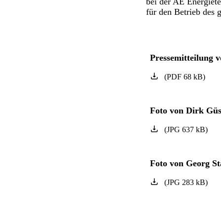
bei der AE Energie
für den Betrieb des
Pressemitteilung 
(
PDF
68
kB
)
Foto von Dirk Güs
(
JPG
637
kB
)
Foto von Georg St
(
JPG
283
kB
)