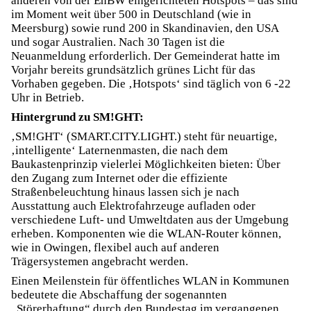
anderen von der EnBW eingerichteten Hotspots – das sind
im Moment weit über 500 in Deutschland (wie in
Meersburg) sowie rund 200 in Skandinavien, den USA
und sogar Australien. Nach 30 Tagen ist die
Neuanmeldung erforderlich. Der Gemeinderat hatte im
Vorjahr bereits grundsätzlich grünes Licht für das
Vorhaben gegeben. Die ‚Hotspots‘ sind täglich von 6 -22
Uhr in Betrieb.
Hintergrund zu SM!GHT:
‚SM!GHT‘ (SMART.CITY.LIGHT.) steht für neuartige,
‚intelligente‘ Laternenmasten, die nach dem
Baukastenprinzip vielerlei Möglichkeiten bieten: Über
den Zugang zum Internet oder die effiziente
Straßenbeleuchtung hinaus lassen sich je nach
Ausstattung auch Elektrofahrzeuge aufladen oder
verschiedene Luft- und Umweltdaten aus der Umgebung
erheben. Komponenten wie die WLAN-Router können,
wie in Owingen, flexibel auch auf anderen
Trägersystemen angebracht werden.
Einen Meilenstein für öffentliches WLAN in Kommunen
bedeutete die Abschaffung der sogenannten
„Störerhaftung“ durch den Bundestag im vergangenen