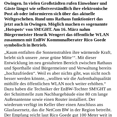
Owingen. In vielen Großstädten rufen Einwohner und
Gäste längst wie selbstverständlich ihre elektronische
Post ab oder informieren sich über das aktuelle
Weltgeschehen. Rund ums Rathaus funktioniert das
jetzt auch in Owingen. Möglich machen es sogenannte
‚Hotspots‘ von SM!GHT. Am 16. März nahm
Bürgermeister Henrik Wengert das öffentliche WLAN
zusammen mit EnBW Kommunalberater Rico Goede
symbolisch in Betrieb.
„Kaum entfalten die Sonnenstrahlen ihre wärmende Kraft,
belebt sich unsere ‚neue grüne Mitte‘“. Mit dieser
Entwicklung im neu gestalteten Bereich zwischen Rathaus
und Sporthalle sind Bürgermeister und Verwaltung bereits
„hochzufrieden“. Weil es aber nichts gibt, was nicht noch
besser werden könnte, „wollten wir die Aufenthaltqualität
mithilfe des öffentlichen WLAN noch weiter erhöhen.“
Dazu haben die Techniker der EnBW-Tochter SM!GHT an
der Schnittstelle zum Nachbargebäude eine 80 cm lange
Außenantenne sowie einen Router installiert. Der
wiederum verfügt im Keller über einen Anschluss ans
Glasfasernetz, das die NetCom BW in der Region betreibt.
Der Empfang reicht laut Rico Goede gut 100 Meter weit in