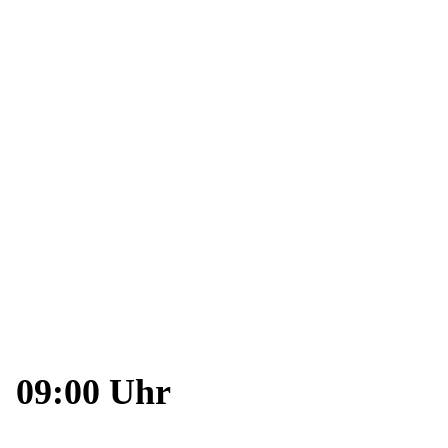
Hier finden Sie am 23. März 2022 ab 09:00 Uhr
sämtliche Informationen rund um das Geschäftsjahr
2021.
09:00 Uhr