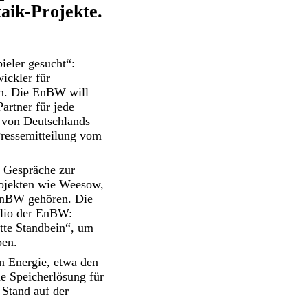
aik-Projekte.
ieler gesucht“:
ickler für
en. Die EnBW will
artner für jede
 von Deutschlands
ressemitteilung vom
 Gespräche zur
ojekten wie Weesow,
 EnBW gehören. Die
olio der EnBW:
itte Standbein“, um
ben.
n Energie, etwa den
e Speicherlösung für
 Stand auf der