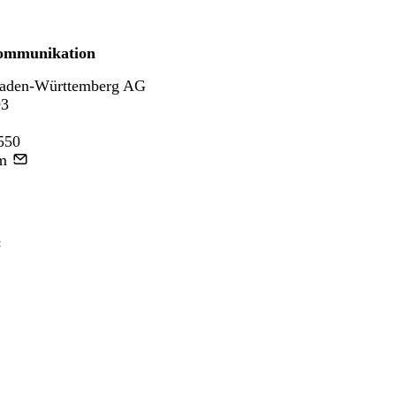
ommunikation
aden-Württemberg AG
93
550
m
: