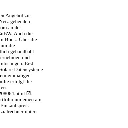
en Angebot zur
 Netz gehenden
rom an der
 EnBW. Auch die
m Blick. Über die
 um die
tlich gehandhabt
ternehmen und
rmlösungen. Erst
Solare Datensysteme
nem einmaligen
ilie erfolgt die
er:
_208064.html
.
ortfolio um einen am
 Einkaufspreis
zialrechner unter: