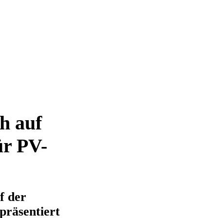
ch auf
ür PV-
f der
präsentiert