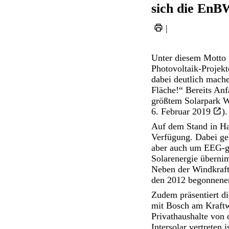
sich die EnB
|
Unter diesem Motto p
Photovoltaik-Projek
dabei deutlich mache
Fläche!“ Bereits An
größtem Solarpark W
6. Februar 2019
).
Auf dem Stand in Ha
Verfügung. Dabei g
aber auch um EEG-ge
Solarenergie überni
Neben der Windkraft 
den 2012 begonnenen
Zudem präsentiert d
mit Bosch am Kraftwe
Privathaushalte von
Intersolar vertreten 