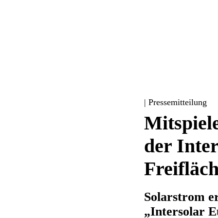
| Pressemitteilung
Mitspiel
der Inte
Freifläc
Solarstrom e
„Intersolar E