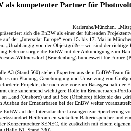
W als kompetenter Partner für Photovolt
Karlsruhe/München. „Mitsp
räsentiert sich die EnBW als einer der führenden Projektentw
te auf der „Intersolar Europe“ vom 15. bis 17. Mai in Münch
n: „Unabhängig von der Objektgröße – wir sind der richtige P
fang Februar sorgte die EnBW mit der Ankündigung zum Bau
eesow-Willmersdorf (Brandenburg) bundesweit für Furore (
P
lle A3 (Stand 560) stehen Experten aus dem EnBW-Team für
eht es um Planung, Genehmigung und Umsetzung von Großpr
förderte Projekte, die nach wie vor zum Basisgeschäft der
mmt eine zunehmend wichtigere Rolle im Erneuerbaren-Portf
an Land (Onshore) und auf See (Offshore) bildet sie das „dr
 Ausbau der Erneuerbaren bei der EnBW weiter voranzutrei
ie EnBW auf der Intersolar ihre Lösungen zur Speicherung vo
rksstandort Heilbronn entwickelten Batteriespeicher und ein
 der Konzerntochter SENEC, die zusätzlich mit einem eigenen
ist (Halle B1, Stand 330).