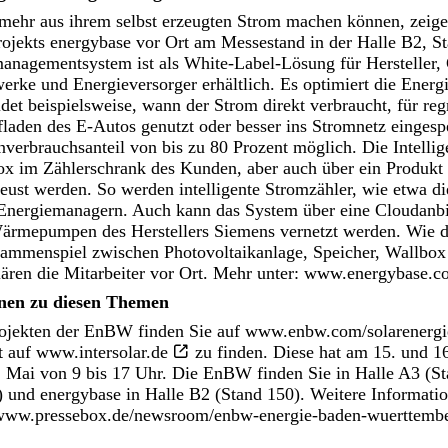
 mehr aus ihrem selbst erzeugten Strom machen können, zeige
jekts energybase vor Ort am Messestand in der Halle B2, S
managementsystem ist als White-Label-Lösung für Hersteller,
werke und Energieversorger erhältlich. Es optimiert die Energ
et beispielsweise, wann der Strom direkt verbraucht, für reg
laden des E-Autos genutzt oder besser ins Stromnetz eingespe
nverbrauchsanteil von bis zu 80 Prozent möglich. Die Intellig
ox im Zählerschrank des Kunden, aber auch über ein Produkt 
leust werden. So werden intelligente Stromzähler, wie etwa di
Energiemanagern. Auch kann das System über eine Cloudanb
Wärmepumpen des Herstellers Siemens vernetzt werden. Wie de
ammenspiel zwischen Photovoltaikanlage, Speicher, Wallbox
ären die Mitarbeiter vor Ort. Mehr unter:
www.energybase.c
onen zu diesen Themen
ojekten der EnBW finden Sie auf
www.enbw.com/solarenergi
t auf
www.intersolar.de
zu finden. Diese hat am 15. und 16
. Mai von 9 bis 17 Uhr. Die EnBW finden Sie in Halle A3 (S
) und energybase in Halle B2 (Stand 150). Weitere Informat
www.pressebox.de/newsroom/enbw-energie-baden-wuerttemb