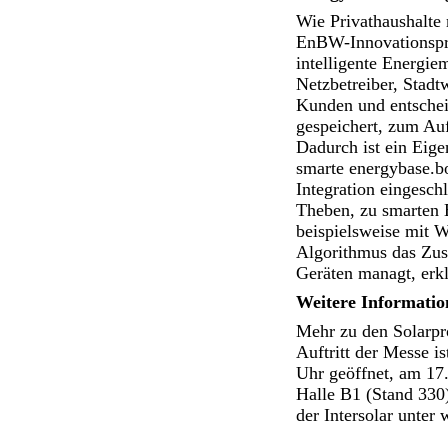
Wie Privathaushalte
EnBW-Innovationspro
intelligente Energie
Netzbetreiber, Stadt
Kunden und entscheid
gespeichert, zum Auf
Dadurch ist ein Eige
smarte energybase.b
Integration eingesch
Theben, zu smarten 
beispielsweise mit 
Algorithmus das Zus
Geräten managt, erkl
Weitere Informati
Mehr zu den Solarpr
Auftritt der Messe is
Uhr geöffnet, am 17
Halle B1 (Stand 330
der Intersolar unter