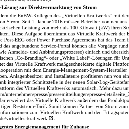
T-Lösung zur Direktvermarktung von Strom
rdem die EnBW-Kollegen des „Virtuellen Kraftwerks“ mit der
on Strom. Seit 1. Januar 2016 müssen Betreiber von neu ans
ektrischen Leistung von mehr als 100 Kilowatt (kW) ihren St
kten. Diese Aufgabe übernimmt das Virtuelle Kraftwerk der
e Post-EEG oder Power Purchase Agreements hat das Team i
nd das angebundene Service-Portal können alle Vorgänge rund
wie Anmelde- und Anbindungsprozesse) einfach und übersich
ischen „Co-Branding“- oder „White Label“-Lösungen für Un
tet das Virtuelle Kraftwerk maßgeschneiderte digitale Plattfo
Kooperation mit dem Energie-Management-System-Hersteller 
n. Anlagenbesitzer und Installateure profitieren nun von ei
k integrierter Schnittstelle in der neuen Solar-Log-Gerätefam
ttform des Virtuellen Kraftwerks automatisch. Mehr dazu unt
m/unternehmen/presse/pressemitteilungen/presse-detailseite
olar erweitert das Virtuelle Kraftwerk außerdem das Produktp
artigen Reststrom-Tarif. Somit können Partner von Strom zum
 Informationen zum Virtuellen Kraftwerk und den Ertragspoten
e/virtuelles-kraftwerk
.
ligentes Energiemanagement für Zuhause