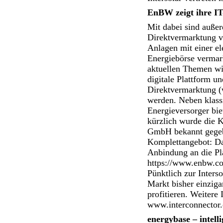
EnBW zeigt ihre I
Mit dabei sind auße
Direktvermarktung v
Anlagen mit einer el
Energiebörse vermar
aktuellen Themen wi
digitale Plattform u
Direktvermarktung (
werden. Neben klass
Energieversorger bie
kürzlich wurde die 
GmbH bekannt gegebe
Komplettangebot: Dan
Anbindung an die Pla
https://www.enbw.co
Pünktlich zur Inters
Markt bisher einzig
profitieren. Weitere
www.interconnector.d
energybase – intel