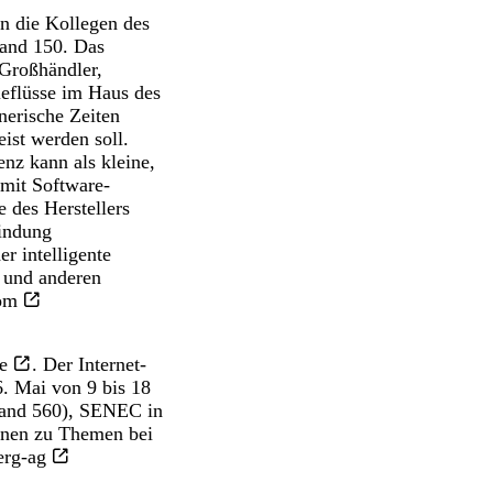
n die Kollegen des
tand 150. Das
 Großhändler,
ieflüsse im Haus des
nerische Zeiten
ist werden soll.
enz kann als kleine,
mit Software-
e des Herstellers
indung
r intelligente
 und anderen
om
e
. Der Internet-
. Mai von 9 bis 18
tand 560), SENEC in
ionen zu Themen bei
erg-ag