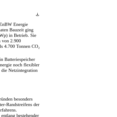
r EnBW Energie
ten Bauzeit ging
Wp) in Betrieb. Sie
h von 2.900
als 4.700 Tonnen CO₂
n Batteriespeicher
ergie noch flexibler
 die Netzintegration
Gründen besonders
ter-Randstreifens der
rfahrens.
a entlang bestehender