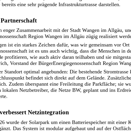
bereits eine sehr prägende Infrastrukturtrasse darstellen.
 Partnerschaft
in enger Zusammenarbeit mit der Stadt Wangen im Allgäu, un
nossenschaft Region Wangen im Allgäu zügig realisiert werd
en ist ein starkes Zeichen dafür, was wir gemeinsam vor Ort
nossenschaft ist es uns auch wichtig, dass die Menschen in 
 profitieren, wie auch aktiv daran teilhaben und sie mitgesta
rich, Vorstand der BürgerEnergiegenossenschaft Region Wan
er Standort optimal angebunden: Die bestehende Stromtrasse 
hlusspunkt befindet sich direkt auf dem Gelände. Zusätzlich
lich. Zudem überspannt eine Freileitung die Parkfläche; sie wu
lokalen Netzbetreiber, die Netze BW, geplant und ins Erdreic
rte.
 verbessert Netzintegration
26 wurde der Solarpark um einen Batteriespeicher mit einer K
änzt. Das System ist modular aufgebaut und auf der Ostfläch