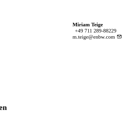
Miriam Teige
+49 711 289-88229
m.teige@enbw.com
ren