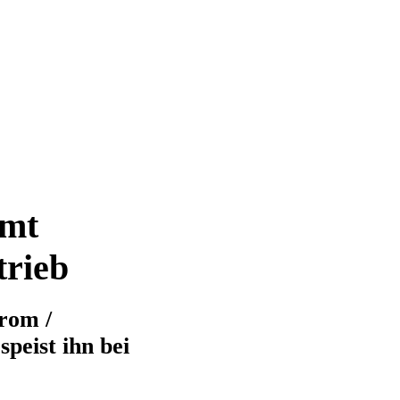
mmt
trieb
rom /
peist ihn bei