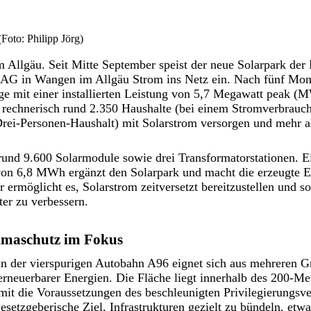
Foto: Philipp Jörg)
 Allgäu. Seit Mitte September speist der neue Solarpark de
G in Wangen im Allgäu Strom ins Netz ein. Nach fünf Mona
ge mit einer installierten Leistung von 5,7 Megawatt peak (M
h rechnerisch rund 2.350 Haushalte (bei einem Stromverbrauc
rei-Personen-Haushalt) mit Solarstrom versorgen und mehr 
und 9.600 Solarmodule sowie drei Transformatorstationen. Ei
von 6,8 MWh ergänzt den Solarpark und macht die erzeugte En
 ermöglicht es, Solarstrom zeitversetzt bereitzustellen und so
ter zu verbessern.
imaschutz im Fokus
 an der vierspurigen Autobahn A96 eignet sich aus mehreren 
erneuerbarer Energien. Die Fläche liegt innerhalb des 200-Me
amit die Voraussetzungen des beschleunigten Privilegierungsve
gesetzgeberische Ziel, Infrastrukturen gezielt zu bündeln, etw