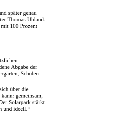
und später genau
eiter Thomas Uhland.
 mit 100 Prozent
tzlichen
ndene Abgabe der
rgärten, Schulen
ich über die
en kann: gemeinsam,
er Solarpark stärkt
 und ideell.“