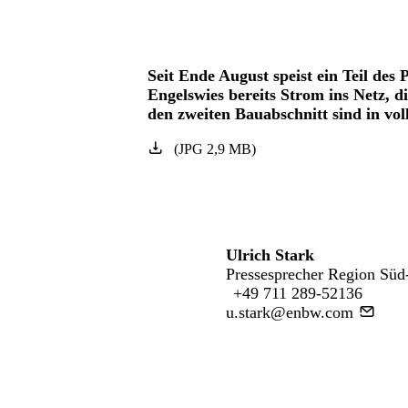
Seit Ende August speist ein Teil des
Engelswies bereits Strom ins Netz, d
den zweiten Bauabschnitt sind in vo
(
JPG
2,9
MB
)
Ulrich Stark
Pressesprecher Region Süd
+49 711 289-52136
u.stark@enbw.com