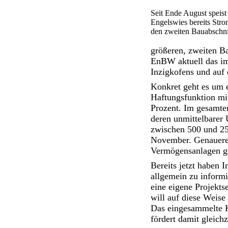
Seit Ende August speist
Engelswies bereits Strom
den zweiten Bauabschni
größeren, zweiten Bau
EnBW aktuell das im
Inzigkofens und auf
Konkret geht es um e
Haftungsfunktion mit
Prozent. Im gesamten
deren unmittelbarer
zwischen 500 und 25
November. Genauere 
Vermögensanlagen g
Bereits jetzt haben I
allgemein zu informi
eine eigene Projekts
will auf diese Weise
Das eingesammelte 
fördert damit gleich