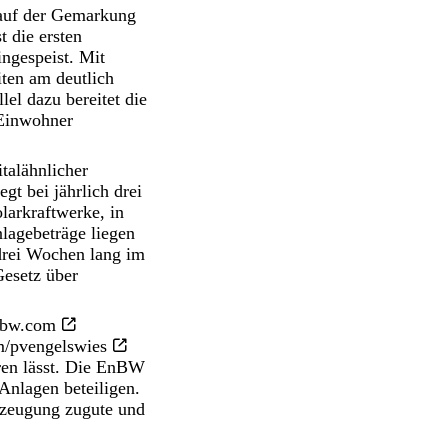
 auf der Gemarkung
 die ersten
ingespeist. Mit
ten am deutlich
lel dazu bereitet die
 Einwohner
talähnlicher
gt bei jährlich drei
larkraftwerke, in
lagebeträge liegen
 drei Wochen lang im
Gesetz über
enbw.com
m/pvengelswies
eren lässt. Die EnBW
 Anlagen beteiligen.
rzeugung zugute und