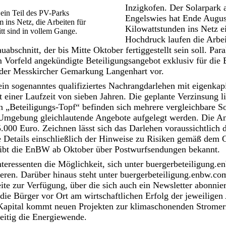
Inzigkofen. Der Solarpark
 ein Teil des PV-Parks
Engelswies hat Ende August
 ins Netz, die Arbeiten für
Kilowattstunden ins Netz e
tt sind in vollem Gange.
Hochdruck laufen die Arbei
abschnitt, der bis Mitte Oktober fertiggestellt sein soll. Paral
 Vorfeld angekündigte Beteiligungsangebot exklusiv für die
 der Messkircher Gemarkung Langenhart vor.
in sogenanntes qualifiziertes Nachrangdarlehen mit eigenkapi
 einer Laufzeit von sieben Jahren. Die geplante Verzinsung lie
 „Beteiligungs-Topf“ befinden sich mehrere vergleichbare So
 Umgebung gleichlautende Angebote aufgelegt werden. Die An
.000 Euro. Zeichnen lässt sich das Darlehen voraussichtlich
Details einschließlich der Hinweise zu Risiken gemäß dem 
ibt die EnBW ab Oktober über Postwurfsendungen bekannt.
nteressenten die Möglichkeit, sich unter
buergerbeteiligung.
eren. Darüber hinaus steht unter
buergerbeteiligung.enbw.co
eite zur Verfügung, über die sich auch ein Newsletter abonni
 die Bürger vor Ort am wirtschaftlichen Erfolg der jeweiligen
Kapital kommt neuen Projekten zur klimaschonenden Strome
zeitig die Energiewende.