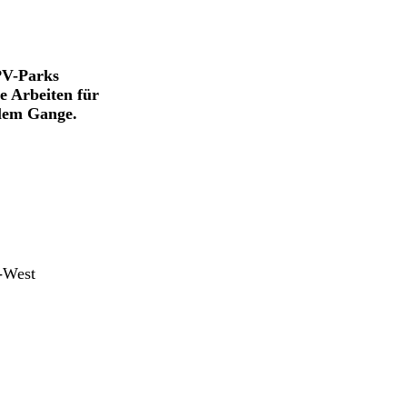
 PV-Parks
ie Arbeiten für
llem Gange.
-West