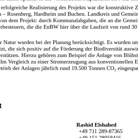
 erfolgreiche Realisierung des Projekts war die konstruktive
n – Rosenberg, Hardheim und Buchen. Landkreis und Gemeind
h von dem Projekt: durch Kommunalabgaben, die an die Gemein
besteuern, die die EnBW hier über die Laufzeit von rund 30 
r Natur wurden bei der Planung berücksichtigt. Es wurden u
 die sich positiv auf die Förderung der Biodiversität auswi
rstützen. Hierzu gehören zum Beispiel die Anlage von Blühst
 Im Vergleich zu einer Stromerzeugung aus konventionellen E
trieb der Anlagen jährlich rund 19.500 Tonnen CO₂ eingespar
t
Rashid Elshahed
+49 711 289-87365
+49 151 28058416