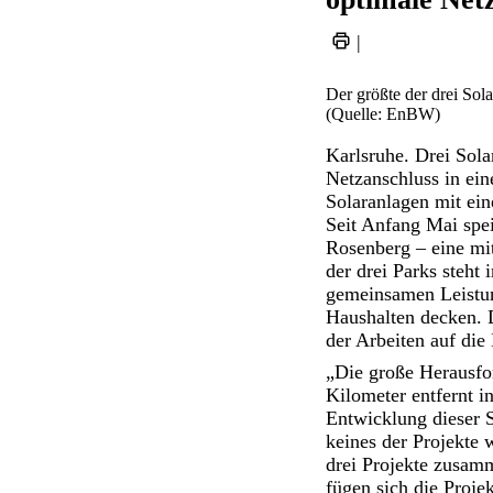
|
Der größte der drei Sol
(Quelle: EnBW)
Karlsruhe. Drei Sol
Netzanschluss in ei
Solaranlagen mit ei
Seit Anfang Mai spei
Rosenberg – eine mi
der drei Parks steht
gemeinsamen Leistung
Haushalten decken. 
der Arbeiten auf die
„Die große Herausfor
Kilometer entfernt i
Entwicklung dieser S
keines der Projekte w
drei Projekte zusamm
fügen sich die Proje