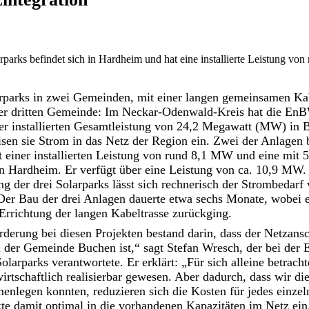
arparks befindet sich in Hardheim und hat eine installierte Leistung vo
arparks in zwei Gemeinden, mit einer langen gemeinsamen Ka
ner dritten Gemeinde: Im Neckar-Odenwald-Kreis hat die EnB
ner installierten Gesamtleistung von 24,2 Megawatt (MW) in
sen sie Strom in das Netz der Region ein. Zwei der Anlagen b
t einer installierten Leistung von rund 8,1 MW und eine mit
 in Hardheim. Er verfügt über eine Leistung von ca. 10,9 MW.
 der drei Solarparks lässt sich rechnerisch der Strombedarf
Der Bau der drei Anlagen dauerte etwa sechs Monate, wobei e
 Errichtung der langen Kabeltrasse zurückging.
derung bei diesen Projekten bestand darin, dass der Netzans
n der Gemeinde Buchen ist,“ sagt Stefan Wresch, der bei der
olarparks verantwortete. Er erklärt: „Für sich alleine betrach
irtschaftlich realisierbar gewesen. Aber dadurch, dass wir die
enlegen konnten, reduzieren sich die Kosten für jedes einze
kte damit optimal in die vorhandenen Kapazitäten im Netz ein