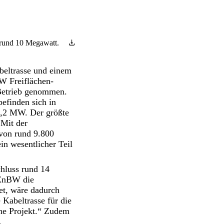
n rund 10 Megawatt.
beltrasse und einem
W Freiflächen-
 Betrieb genommen.
efinden sich in
 5,2 MW. Der größte
 Mit der
 von rund 9.800
in wesentlicher Teil
chluss rund 14
 EnBW die
tet, wäre dadurch
 Kabeltrasse für die
lne Projekt.“ Zudem
.