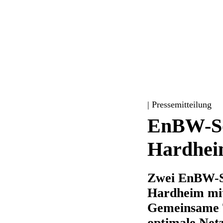
| Pressemitteilung
EnBW-So
Hardheim
Zwei EnBW-So
Hardheim mit
Gemeinsame T
optimale Netz