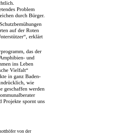
htlich.
tretendes Problem
eichen durch Bürger.
r Schutzbemühungen
ten auf der Roten
erstützer“, erklärt
rprogramm, das der
 Amphibien- und
ehmen ins Leben
che Vielfalt“
kte in ganz Baden-
ndrücklich, wie
me geschaffen werden
-Kommunalberater
 Projekte spornt uns
otthöfer von der