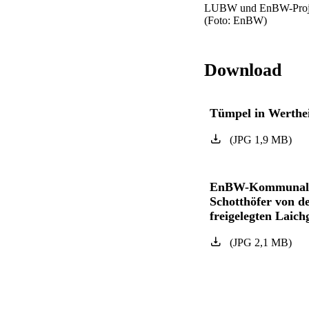
LUBW und EnBW-Projekt
(Foto: EnBW)
Download
Tümpel in Werthe
(
JPG
1,9
MB
)
EnBW-Kommunalbera
Schotthöfer von d
freigelegten Lai
(
JPG
2,1
MB
)