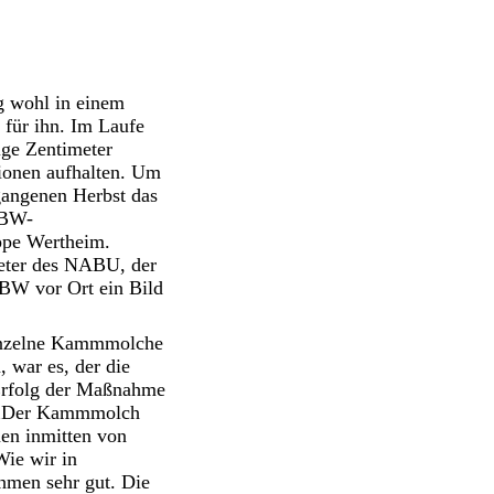
g wohl in einem
 für ihn. Im Laufe
ige Zentimeter
gionen aufhalten. Um
gangenen Herbst das
nBW-
ppe Wertheim.
reter des NABU, der
W vor Ort ein Bild
einzelne Kammmolche
 war es, der die
 Erfolg der Maßnahme
. „Der Kammmolch
men inmitten von
ie wir in
hmen sehr gut. Die