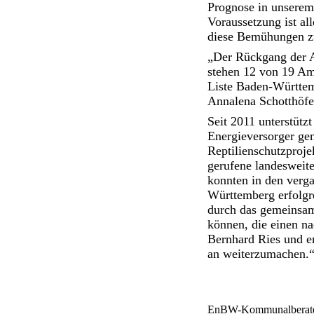
Prognose in unserem F
Voraussetzung ist al
diese Bemühungen zu
„Der Rückgang der A
stehen 12 von 19 Am
Liste Baden-Württemb
Annalena Schotthöf
Seit 2011 unterstüt
Energieversorger ge
Reptilienschutzproj
gerufene landesweite
konnten in den verg
Württemberg erfolgr
durch das gemeinsam
können, die einen n
Bernhard Ries und e
an weiterzumachen.
EnBW-Kommunalberater B