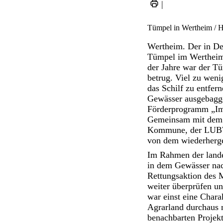
|
Tümpel in Wertheim / 
Wertheim. Der in De
Tümpel im Wertheime
der Jahre war der Tü
betrug. Viel zu weni
das Schilf zu entfe
Gewässer ausgebagge
Förderprogramm „Imp
Gemeinsam mit dem I
Kommune, der LUBW 
von dem wiederherge
Im Rahmen der land
in dem Gewässer nac
Rettungsaktion des M
weiter überprüfen 
war einst eine Chara
Agrarland durchaus 
benachbarten Projekt