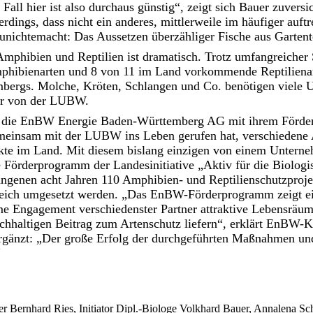
all hier ist also durchaus günstig“, zeigt sich Bauer zuversic
lerdings, dass nicht ein anderes, mittlerweile im häufiger auf
nichtemacht: Das Aussetzen überzähliger Fische aus Gartent
mphibien und Reptilien ist dramatisch. Trotz umfangreiche
phibienarten und 8 von 11 im Land vorkommende Reptilienar
ergs. Molche, Kröten, Schlangen und Co. benötigen viele Unt
er von der LUBW.
zt die EnBW Energie Baden-Württemberg AG mit ihrem Förde
meinsam mit der LUBW ins Leben gerufen hat, verschiedene
ekte im Land. Mit diesem bislang einzigen von einem Untern
 Förderprogramm der Landesinitiative „Aktiv für die Biologis
angenen acht Jahren 110 Amphibien- und Reptilienschutzproje
eich umgesetzt werden. „Das EnBW-Förderprogramm zeigt ei
e Engagement verschiedenster Partner attraktive Lebensräu
achhaltigen Beitrag zum Artenschutz liefern“, erklärt EnBW
rgänzt: „Der große Erfolg der durchgeführten Maßnahmen und
“
ernhard Ries, Initiator Dipl.-Biologe Volkhard Bauer, Annalena Sch