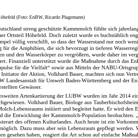
Höhefeld (Foto: EnBW, Ricardo Plagemann)
utschland streng geschützte Kammmolch fühlte sich jahrelan
r Ortsteil Höhefeld. Doch zuletzt wurde es buchstäblich eng
mpel völlig verschilft, so dass der Wasserstand nur noch wen
g für die Amphibien, die sich bevorzugt in tieferen Wasserre
rnen und den Wasserkörper zu vergrößern, wurde daher im ver
rt. Finanziell unterstützt wurde die Maßnahme durch das E
ulse für die Vielfalt“ sowie aus Mitteln der NABU-Ortsgru
nitiator der Aktion, Volkhard Bauer, machten sich nun Vert
Landesanstalt für Umwelt Baden-Württemberg und der EnB
stellten Gewässer.
esweiten Artenkartierung der LUBW wurden im Jahr 2014 
hgewiesen. Volkhard Bauer, Biologe aus Tauberbischofsheim,
olch-Lebensraums initiiert und begleitet hatte. Er wird den
und die Entwicklung der Kammmolch-Population beobachten
kterart des offenen Kulturlandes. Auch heute ist ein Vorkom
möglich. Dazu muss aber sein Lebensraum gepflegt werden. W
en gesehen haben, reagiert die Art schon auf einfache Maßna