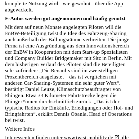
komplette Nutzung wird - wie gewohnt - über die App
abgewickelt.
E-Autos werden gut angenommen und häufig genutzt
Mit dem auf neun Monate angelegten Piloten will die
EnBW-Beteiligung twist die Idee des Fahrzeug-Sharing
auch außerhalb der Ballungsräume verbreiten. Die junge
Firma ist eine Ausgründung aus dem Innovationsbereich
der EnBW in Kooperation mit dem Start-up Spezialisten
und Company Builder Bridgemaker mit Sitz in Berlin. Mit
dem bisherigen Verlauf des Piloten sind die Beteiligten
sehr zufrieden: „Die Renaults sind im zweistelligen
Prozentbereich ausgelastet – das ist verglichen mit
anderen Car-Sharing-Systemen ein sehr guter Wert“,
bestätigt Daniel Leuze, Klimaschutzbeauftragter von
Ehingen. Etwa 33 Kilometer Fahrtstrecke legen die
Ehinger*innen durchschnittlich zurück. „Das ist der
typische Radius für Einkäufe, Erledigungen oder Hol- und
Bringfahrten“, erklärt Dennis Obanla, Head of Operations
bei twist.
Weitere Infos
Interessenten finden unter
www.twist-mobility.de
alle