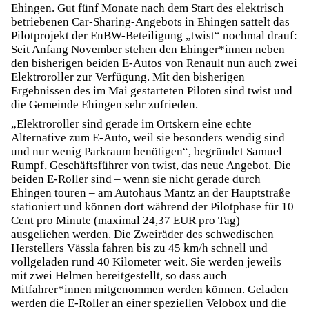
Ehingen. Gut fünf Monate nach dem Start des elektrisch
betriebenen Car-Sharing-Angebots in Ehingen sattelt das
Pilotprojekt der EnBW-Beteiligung „twist“ nochmal drauf:
Seit Anfang November stehen den Ehinger*innen neben
den bisherigen beiden E-Autos von Renault nun auch zwei
Elektroroller zur Verfügung. Mit den bisherigen
Ergebnissen des im Mai gestarteten Piloten sind twist und
die Gemeinde Ehingen sehr zufrieden.
„Elektroroller sind gerade im Ortskern eine echte
Alternative zum E-Auto, weil sie besonders wendig sind
und nur wenig Parkraum benötigen“, begründet Samuel
Rumpf, Geschäftsführer von twist, das neue Angebot. Die
beiden E-Roller sind – wenn sie nicht gerade durch
Ehingen touren – am Autohaus Mantz an der Hauptstraße
stationiert und können dort während der Pilotphase für 10
Cent pro Minute (maximal 24,37 EUR pro Tag)
ausgeliehen werden. Die Zweiräder des schwedischen
Herstellers Vässla fahren bis zu 45 km/h schnell und
vollgeladen rund 40 Kilometer weit. Sie werden jeweils
mit zwei Helmen bereitgestellt, so dass auch
Mitfahrer*innen mitgenommen werden können. Geladen
werden die E-Roller an einer speziellen Velobox und die