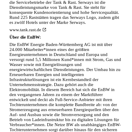
die Servicebetriebe der Tank & Rast. Serways ist die
Dienstleistungsmarke von Tank & Rast. Sie steht für
konsequente Kundenorientierung und hohe Servicequalität.
Rund 225 Raststätten tragen das Serways Logo, zudem gibt
es zwölf Hotels unter der Marke Serways.
www.tank.rast.de
Über die EnBW:
Die EnBW Energie Baden-Württemberg AG ist mit über
24.000 Mitarbeiter*innen eines der größten
Energieunternehmen in Deutschland und Europa und
versorgt rund 5,5 Millionen Kund*innen mit Strom, Gas und
Wasser sowie mit Energielösungen und
energiewirtschaftlichen Dienstleistungen. Der Umbau hin zu
Erneuerbaren Energien und intelligenten
Infrastrukturlösungen ist ein Kernbestandteil der
Unternehmensstrategie. Dazu gehört auch die
Elektromobilität. In diesem Bereich hat sich die EnBW in
den vergangenen Jahren zu einem der Marktführer
entwickelt und deckt als Full-Service-Anbieter mit ihren
Tochterunternehmen die komplette Bandbreite ab: von der
Stromerzeugung aus erneuerbaren Energiequellen über den
Auf- und Ausbau sowie die Stromversorgung und den
Betrieb von Ladeinfrastruktur bis zu digitalen Lösungen für
Verbraucher*innen. Die Netze BW als unabhängiges EnBW-
Tochterunternehmen sorgt darüber hinaus für den sicheren