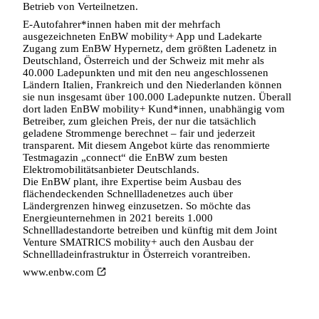
Betrieb von Verteilnetzen.
E-Autofahrer*innen haben mit der mehrfach
ausgezeichneten EnBW mobility+ App und Ladekarte
Zugang zum EnBW Hypernetz, dem größten Ladenetz in
Deutschland, Österreich und der Schweiz mit mehr als
40.000 Ladepunkten und mit den neu angeschlossenen
Ländern Italien, Frankreich und den Niederlanden können
sie nun insgesamt über 100.000 Ladepunkte nutzen. Überall
dort laden EnBW mobility+ Kund*innen, unabhängig vom
Betreiber, zum gleichen Preis, der nur die tatsächlich
geladene Strommenge berechnet – fair und jederzeit
transparent. Mit diesem Angebot kürte das renommierte
Testmagazin „connect“ die EnBW zum besten
Elektromobilitätsanbieter Deutschlands.
Die EnBW plant, ihre Expertise beim Ausbau des
flächendeckenden Schnellladenetzes auch über
Ländergrenzen hinweg einzusetzen. So möchte das
Energieunternehmen in 2021 bereits 1.000
Schnellladestandorte betreiben und künftig mit dem Joint
Venture SMATRICS mobility+ auch den Ausbau der
Schnellladeinfrastruktur in Österreich vorantreiben.
www.enbw.com