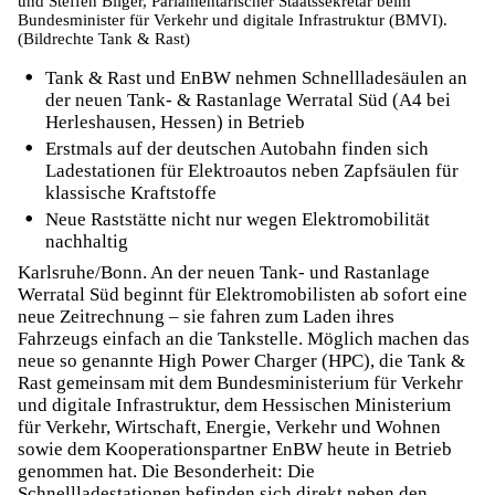
und Steffen Bilger, Parlamentarischer Staatssekretär beim
Bundesminister für Verkehr und digitale Infrastruktur (BMVI).
(Bildrechte Tank & Rast)
Tank & Rast und EnBW nehmen Schnellladesäulen an
der neuen Tank- & Rastanlage Werratal Süd (A4 bei
Herleshausen, Hessen) in Betrieb
Erstmals auf der deutschen Autobahn finden sich
Ladestationen für Elektroautos neben Zapfsäulen für
klassische Kraftstoffe
Neue Raststätte nicht nur wegen Elektromobilität
nachhaltig
Karlsruhe/Bonn. An der neuen Tank- und Rastanlage
Werratal Süd beginnt für Elektromobilisten ab sofort eine
neue Zeitrechnung – sie fahren zum Laden ihres
Fahrzeugs einfach an die Tankstelle. Möglich machen das
neue so genannte High Power Charger (HPC), die Tank &
Rast gemeinsam mit dem Bundesministerium für Verkehr
und digitale Infrastruktur, dem Hessischen Ministerium
für Verkehr, Wirtschaft, Energie, Verkehr und Wohnen
sowie dem Kooperationspartner EnBW heute in Betrieb
genommen hat. Die Besonderheit: Die
Schnellladestationen befinden sich direkt neben den