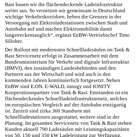
Rast bauen wir die flächendeckende Ladeinfrastruktur
weiter aus. So vernetzen wir gemeinsam in Deutschland
wichtige Verkehrskorridore, heben die Grenzen in der
Versorgung mit Elektroladestationen zwischen Stadt und
Autobahn auf und machen Elektromobilität damit
langstreckentauglich“, ergänzt EnBW-Vertriebschef Timo
Sillober.
Der Rollout mit modernsten Schnellladesäulen im Tank &
Rast Servicenetz erfolgt in Zusammenarbeit mit dem
Bundesministerium für Verkehr und digitale Infrastruktur
(BMVI), den zuständigen Landesbehörden und den
Partnern aus der Wirtschaft und wird auch in den
kommenden Jahren kontinuierlich fortgesetzt. Neben
EnBW sind E.ON, E-WALD, innogy und IONITY
Kooperationspartner von Tank & Rast. Entstanden ist ein
flächendeckendes Schnellladeinfrastrukturnetz, welches
im europäischen Vergleich auf der Autobahn einzigartig
ist. Zurzeit sind zirka 360 Standorte mit
Schnellladestationen ausgestattet, weitere sind in der
Planung. Im gesamten Servicenetz von Tank & Rast stehen
Kunden aktuell 790 Ladesäulen mit Leistungskapazitäten
von 50, 150 und 350 kW Ladeleistung zur Verfügung.