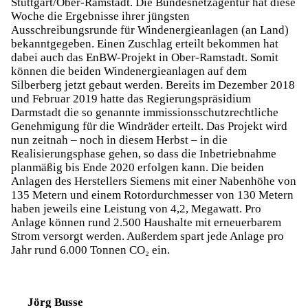
Stuttgart/Ober-Ramstadt. Die Bundesnetzagentur hat diese
Woche die Ergebnisse ihrer jüngsten
Ausschreibungsrunde für Windenergieanlagen (an Land)
bekanntgegeben. Einen Zuschlag erteilt bekommen hat
dabei auch das EnBW-Projekt in Ober-Ramstadt. Somit
können die beiden Windenergieanlagen auf dem
Silberberg jetzt gebaut werden. Bereits im Dezember 2018
und Februar 2019 hatte das Regierungspräsidium
Darmstadt die so genannte immissionsschutzrechtliche
Genehmigung für die Windräder erteilt. Das Projekt wird
nun zeitnah – noch in diesem Herbst – in die
Realisierungsphase gehen, so dass die Inbetriebnahme
planmäßig bis Ende 2020 erfolgen kann. Die beiden
Anlagen des Herstellers Siemens mit einer Nabenhöhe von
135 Metern und einem Rotordurchmesser von 130 Metern
haben jeweils eine Leistung von 4,2, Megawatt. Pro
Anlage können rund 2.500 Haushalte mit erneuerbarem
Strom versorgt werden. Außerdem spart jede Anlage pro
Jahr rund 6.000 Tonnen CO₂ ein.
Jörg Busse