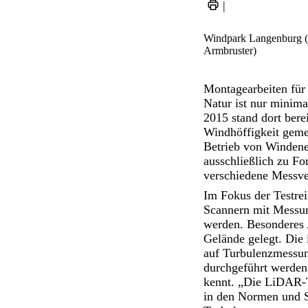
|
Windpark Langenburg 
Armbruster)
Montagearbeiten für d
Natur ist nur minima
2015 stand dort bere
Windhöffigkeit geme
Betrieb von Windener
ausschließlich zu F
verschiedene Messve
Im Fokus der Testre
Scannern mit Messun
werden. Besonderes
Gelände gelegt. Die 
auf Turbulenzmessun
durchgeführt werden
kennt. „Die LiDAR-T
in den Normen und St