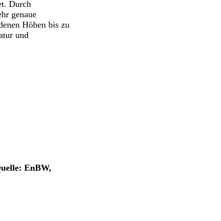
et. Durch
ehr genaue
edenen Höhen bis zu
atur und
uelle: EnBW,