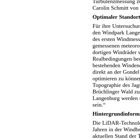
Turbulenzmessung zu
Carolin Schmitt von
Optimaler Standort
Für ihre Untersuchun
den Windpark Langen
des ersten Windmessm
gemessenen meteorol
dortigen Windräder 
Realbedingungen beob
bestehenden Windene
direkt an der Gondel
optimieren zu können
Topographie des Jag
Brüchlinger Wald zus
Langenburg werden u
sein.“
Hintergrundinform
Die LiDAR-Technologi
Jahren in der Windb
aktuellen Stand der