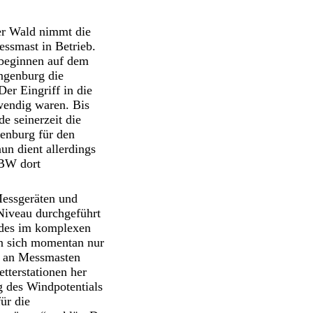
er Wald nimmt die
smast in Betrieb.
beginnen auf dem
ngenburg die
Der Eingriff in die
wendig waren. Bis
e seinerzeit die
genburg für den
un dient allerdings
nBW dort
Messgeräten und
Niveau durchgeführt
ndes im komplexen
en sich momentan nur
n an Messmasten
terstationen her
g des Windpotentials
ür die