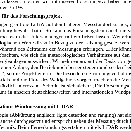
zulassen, möchten wir mit unseren Forschungsvorhaben unters
 der EnBW.
 für das Forschungsprojekt
gen greift die EnBW auf den früheren Messstandort zurück, de
burg bewährt hatte. So kann das Forschungsteam auch die 
astes in die Untersuchungen mit einfließen lassen. Weiterhi
ogischen Werte direkt in Bezug zu der Leistung gesetzt werd
während des Zeitraums der Messungen erbringen. „Hier könne
achten, wie sich die meteorologischen Verhältnisse auf den 
rgieanlagen auswirken. Wir nehmen an, auf der Basis von g
 einer Anlage, den Betrieb noch besser steuern und so den Le
“, so die Projektleiterin. Die besonderen Strömungsverhältnis
sttals und die Flora des Waldgebiets sorgen, machten die Me
ätzlich interessant. Schmitt ist sich sicher: „Die Forschungse
ns in unseren deutschlandweiten und internationalen Windpro
ation: Windmessung mit LiDAR
e (Abkürzung englisch: light detection and ranging) hat sich
ranche durchgesetzt und entspricht neben der Messung durc
 Technik. Beim Fernerkundungsverfahren mittels LiDAR werde