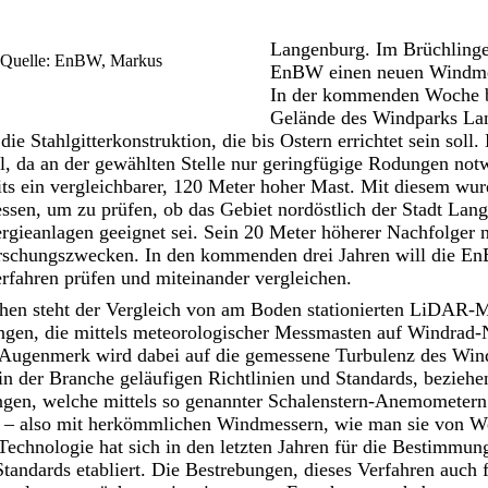
Langenburg. Im Brüchling
(Quelle: EnBW, Markus
EnBW einen neuen Windmes
In der kommenden Woche 
Gelände des Windparks La
ie Stahlgitterkonstruktion, die bis Ostern errichtet sein soll. 
l, da an der gewählten Stelle nur geringfügige Rodungen not
its ein vergleichbarer, 120 Meter hoher Mast. Mit diesem wurd
ssen, um zu prüfen, ob das Gebiet nordöstlich der Stadt Lan
gieanlagen geeignet sei. Sein 20 Meter höherer Nachfolger n
orschungszwecken. In den kommenden drei Jahren will die E
rfahren prüfen und miteinander vergleichen.
ihen steht der Vergleich von am Boden stationierten LiDAR-
gen, die mittels meteorologischer Messmasten auf Windrad-
 Augenmerk wird dabei auf die gemessene Turbulenz des Wi
in der Branche geläufigen Richtlinien und Standards, bezieh
gen, welche mittels so genannter Schalenstern-Anemometer
 – also mit herkömmlichen Windmessern, wie man sie von Wet
echnologie hat sich in den letzten Jahren für die Bestimmun
andards etabliert. Die Bestrebungen, dieses Verfahren auch f