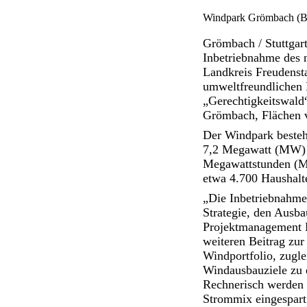
Windpark Grömbach (Bi
Grömbach / Stuttga
Inbetriebnahme des 
Landkreis Freudenstad
umweltfreundlichen 
„Gerechtigkeitswald“
Grömbach, Flächen v
Der Windpark besteht
7,2 Megawatt (MW) e
Megawattstunden (MW
etwa 4.700 Haushalte
„Die Inbetriebnahme
Strategie, den Ausba
Projektmanagement B
weiteren Beitrag zu
Windportfolio, zugle
Windausbauziele zu 
Rechnerisch werden 
Strommix eingespart