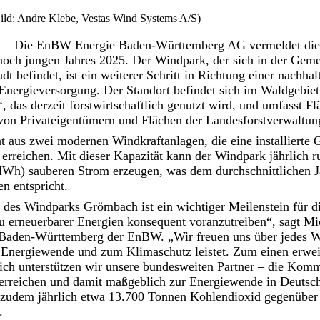
ld: Andre Klebe, Vestas Wind Systems A/S)
rt – Die EnBW Energie Baden-Württemberg AG vermeldet die
noch jungen Jahres 2025. Der Windpark, der sich in der Ge
t befindet, ist ein weiterer Schritt in Richtung einer nachhal
Energieversorgung. Der Standort befindet sich im Waldgebiet
, das derzeit forstwirtschaftlich genutzt wird, und umfasst 
on Privateigentümern und Flächen der Landesforstverwaltu
 aus zwei modernen Windkraftanlagen, die eine installierte 
rreichen. Mit dieser Kapazität kann der Windpark jährlich 
h) sauberen Strom erzeugen, was dem durchschnittlichen J
n entspricht.
 des Windparks Grömbach ist ein wichtiger Meilenstein für 
u erneuerbarer Energien konsequent voranzutreiben“, sagt Mi
aden-Württemberg der EnBW. „Wir freuen uns über jedes Wi
r Energiewende und zum Klimaschutz leistet. Zum einen erwei
ich unterstützen wir unsere bundesweiten Partner – die Komm
erreichen und damit maßgeblich zur Energiewende in Deutsch
zudem jährlich etwa 13.700 Tonnen Kohlendioxid gegenüber
.