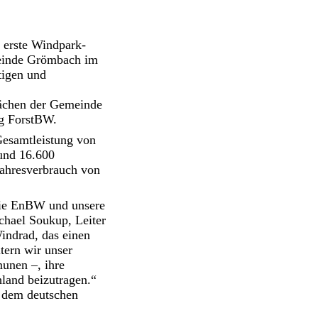
 erste Windpark-
meinde Grömbach im
tigen und
Flächen der Gemeinde
ng ForstBW.
Gesamtleistung von
rund 16.600
ahresverbrauch von
die EnBW und unsere
chael Soukup, Leiter
ndrad, das einen
tern wir unser
unen –, ihre
land beizutragen.“
 dem deutschen