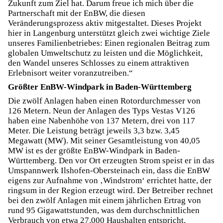
Zukunft zum Ziel hat. Darum freue ich mich über die
Partnerschaft mit der EnBW, die diesen
Veränderungsprozess aktiv mitgestaltet. Dieses Projekt
hier in Langenburg unterstützt gleich zwei wichtige Ziele
unseres Familienbetriebes: Einen regionalen Beitrag zum
globalen Umweltschutz zu leisten und die Möglichkeit,
den Wandel unseres Schlosses zu einem attraktiven
Erlebnisort weiter voranzutreiben.“
Größter EnBW-Windpark in Baden-Württemberg
Die zwölf Anlagen haben einen Rotordurchmesser von
126 Metern. Neun der Anlagen des Typs Vestas V126
haben eine Nabenhöhe von 137 Metern, drei von 117
Meter. Die Leistung beträgt jeweils 3,3 bzw. 3,45
Megawatt (MW). Mit seiner Gesamtleistung von 40,05
MW ist es der größte EnBW-Windpark in Baden-
Württemberg. Den vor Ort erzeugten Strom speist er in das
Umspannwerk Ilshofen-Obersteinach ein, dass die EnBW
eigens zur Aufnahme von ‚Windstrom‘ errichtet hatte, der
ringsum in der Region erzeugt wird. Der Betreiber rechnet
bei den zwölf Anlagen mit einem jährlichen Ertrag von
rund 95 Gigawattstunden, was dem durchschnittlichen
Verbrauch von etwa 27.000 Haushalten entspricht.