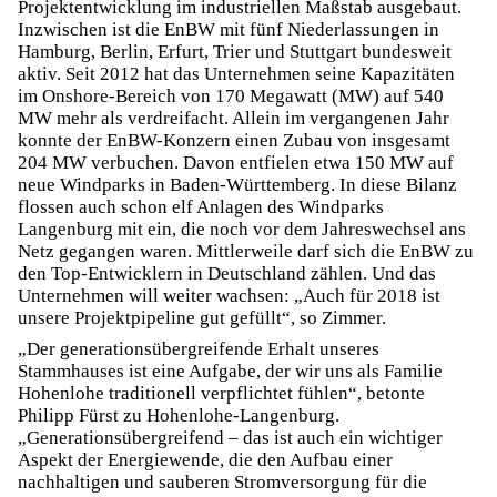
Projektentwicklung im industriellen Maßstab ausgebaut.
Inzwischen ist die EnBW mit fünf Niederlassungen in
Hamburg, Berlin, Erfurt, Trier und Stuttgart bundesweit
aktiv. Seit 2012 hat das Unternehmen seine Kapazitäten
im Onshore-Bereich von 170 Megawatt (MW) auf 540
MW mehr als verdreifacht. Allein im vergangenen Jahr
konnte der EnBW-Konzern einen Zubau von insgesamt
204 MW verbuchen. Davon entfielen etwa 150 MW auf
neue Windparks in Baden-Württemberg. In diese Bilanz
flossen auch schon elf Anlagen des Windparks
Langenburg mit ein, die noch vor dem Jahreswechsel ans
Netz gegangen waren. Mittlerweile darf sich die EnBW zu
den Top-Entwicklern in Deutschland zählen. Und das
Unternehmen will weiter wachsen: „Auch für 2018 ist
unsere Projektpipeline gut gefüllt“, so Zimmer.
„Der generationsübergreifende Erhalt unseres
Stammhauses ist eine Aufgabe, der wir uns als Familie
Hohenlohe traditionell verpflichtet fühlen“, betonte
Philipp Fürst zu Hohenlohe-Langenburg.
„Generationsübergreifend – das ist auch ein wichtiger
Aspekt der Energiewende, die den Aufbau einer
nachhaltigen und sauberen Stromversorgung für die