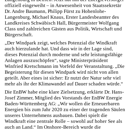
offiziell eingeweiht – in Anwesenheit von Staatssekretär
Dr. Andre Baumann, Philipp Fürst zu Hohenlohe-
Langenburg, Michael Knaus, Erster Landesbeamter des
Landkreises Schwäbisch Hall, Bürgermeister Wolfgang
Class und zahlreichen Gästen aus Politik, Wirtschaft und
Bürgerschaft.
„Der Windpark zeigt, welches Potenzial die Windkraft
auch hierzulande hat. Und dass wir in der Lage sind,
dieses Potenzial durch moderne und sehr leistungsfähige
Anlagen auszuschöpfen“, sagte Ministerpräsident
Winfried Kretschmann im Vorfeld der Veranstaltung. „Die
Begeisterung für diesen Windpark wird nicht von allen
geteilt. Aber eines ist sicher: Er nutzt der Natur sehr viel
mehr als ihr der Klimawandel auf Dauer schaden würde.“
Die EnBW habe eine klare Zielsetzung, erklärte Dr. Hans-
Josef Zimmer, Mitglied des Vorstands der EnBW Energie
Baden-Württemberg AG: „Wir wollen die Erneuerbaren
Energien bis zum Jahr 2020 zu einer der tragenden Säulen
unseres Unternehmens ausbauen. Dabei spielt die
Windkraft eine zentrale Rolle – sowohl auf hoher See als
auch an Land.“ Im Onshore-Bereich wurde die