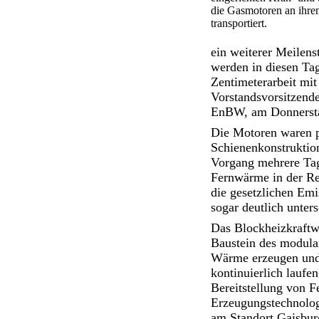
die Gasmotoren an ihre
transportiert.
ein weiterer Meilen
werden in diesen Tag
Zentimeterarbeit mi
Vorstandsvorsitzend
EnBW, am Donnersta
Die Motoren waren pe
Schienenkonstruktion
Vorgang mehrere Tag
Fernwärme in der Reg
die gesetzlichen Emi
sogar deutlich unter
Das Blockheizkraftw
Baustein des modula
Wärme erzeugen und 
kontinuierlich laufe
Bereitstellung von 
Erzeugungstechnologi
am Standort Gaisbur