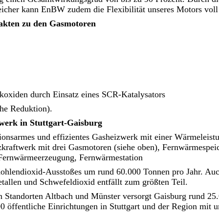
cher kann EnBW zudem die Flexibilität unseres Motors voll
Fakten zu den Gasmotoren
ckoxiden durch Einsatz eines SCR-Katalysators
che Reduktion).
werk in Stuttgart-Gaisburg
sionsarmes und effizientes Gasheizwerk mit einer Wärmeleist
kraftwerk mit drei Gasmotoren (siehe oben), Fernwärmespeic
r Fernwärmeerzeugung, Fernwärmestation
Kohlen­dioxid-Ausstoßes um rund 60.000 Tonnen pro Jahr. Au
metallen und Schwefeldioxid entfällt zum größten Teil.
n Standorten Altbach und Münster versorgt Gaisburg rund 2
 öffentliche Einrichtungen in Stuttgart und der Region mit 