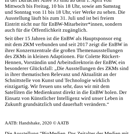
In der Durlacher Allee 93 sind ab dem 1. April von
Mittwoch bis Freitag, 10 bis 18 Uhr, sowie am Samstag
und Sonntag von 11 bis 18 Uhr, vier Werke zu sehen. Die
Ausstellung läuft bis zum 31. Juli und ist bei freiem
Eintritt nicht nur für EnBW-Mitarbeiter*innen, sondern
auch für die Öffentlichkeit zugänglich.
Seit über 15 Jahren ist die EnBW als Hauptsponsor eng
mit dem ZKM verbunden und seit 2017 zeigt die EnBW in
ihrer Konzernzentrale die großen Themenausstellungen
des ZKMs in kleinen Adaptionen. Für Colette Rückert-
Hennen, Vorständin und Arbeitsdirektorin der EnBW, ein
besonderer Glücksfall: „Die Ausstellungen des ZKMs sind
in ihrer thematischen Relevanz und Aktualität an der
Schnittstelle von Kunst und Technologie wirklich
einzigartig. Wir freuen uns sehr, dass wir mit dem
Satelliten die Medienkunst direkt in die EnBW holen. Der
Einsatz von Künstlicher Intelligenz wird unser Leben in
Zukunft grundsätzlich und dauerhaft verändern.“
AATB: Handshake, 2020 © AATB
Die Ausstellung "BioMedien. Das Zeitalter der Medien mit